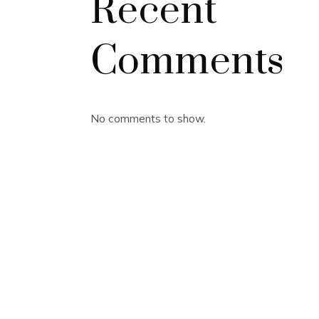
Recent
Comments
No comments to show.