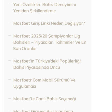
Yeni Özellikler: Bahis Deneyimini
Yeniden Şekillendirme
Mostbet Giriş Linki Neden Değişiyor?
Mostbet 2025/26 Şampiyonlar Lig
Bahisleri – Piyasalar, Tahminler Ve En
Son Oranlar
Mostbet’in Türkiye’deki Popülerliği:
Bahis Piyasasında Öncü
Mostbetr Com Mobil Sürümü Ve
Uygulaması
Mostbet’te Canlı Bahis Seçeneği
Mostbet Girişine Bir Uygulama