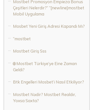
Mostbet Promosyon Empieza Bonus
Çeşitleri Nelerdir?” “[newline]mostbet
Mobil Uygulama
Mosbet Yeni Giriş Adresi Kapandı Mı?
“mostbet
Mostbet Giriş Sss
🌐 Mostbet Türkiye’ye Eine Zaman
Geldi?
Btk Engelleri Mosbet’i Nasıl Etkiliyor?
Mostbet Nədir? Mostbet Realdır,
Yoxsa Saxta?