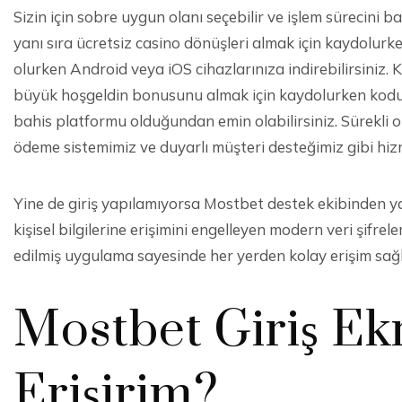
Sizin için sobre uygun olanı seçebilir ve işlem sürecini
yanı sıra ücretsiz casino dönüşleri almak için kaydolurk
olurken Android veya iOS cihazlarınıza indirebilirsiniz
büyük hoşgeldin bonusunu almak için kaydolurken kodu ku
bahis platformu olduğundan emin olabilirsiniz. Sürekli o
ödeme sistemimiz ve duyarlı müşteri desteğimiz gibi hizme
Yine de giriş yapılamıyorsa Mostbet destek ekibinden yar
kişisel bilgilerine erişimini engelleyen modern veri şifre
edilmiş uygulama sayesinde her yerden kolay erişim sağl
Mostbet Giriş Ek
Erişirim?