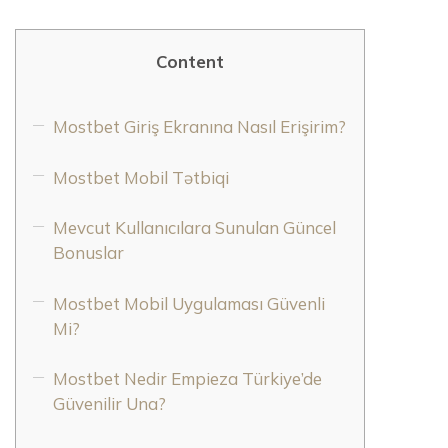
Content
Mostbet Giriş Ekranına Nasıl Erişirim?
Mostbet Mobil Tətbiqi
Mevcut Kullanıcılara Sunulan Güncel
Bonuslar
Mostbet Mobil Uygulaması Güvenli
Mi?
Mostbet Nedir Empieza Türkiye’de
Güvenilir Una?