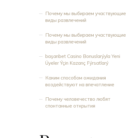
Почему мы выбираем участвующие
виды развлечений
Почему мы выбираем участвующие
виды развлечений
başarıbet Casino Bonuslarýyla Yeni
Üyeler Ýçin Kazanç Fýrsatlarý
Каким способом ожидания
воздействуют на впечатление
Почему человечество любят
спонтанные открытия