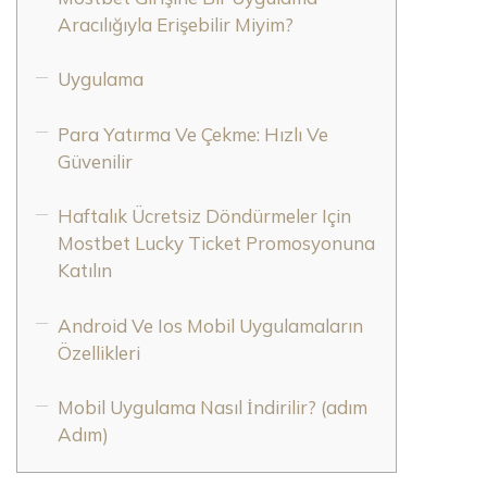
Aracılığıyla Erişebilir Miyim?
Uygulama
Para Yatırma Ve Çekme: Hızlı Ve
Güvenilir
Haftalık Ücretsiz Döndürmeler Için
Mostbet Lucky Ticket Promosyonuna
Katılın
Android Ve Ios Mobil Uygulamaların
Özellikleri
Mobil Uygulama Nasıl İndirilir? (adım
Adım)