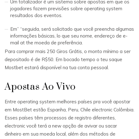
Um totalizador é um sistema sobre apostas em que os
jogadores fazem previsões sobre operating system
resultados dos eventos.
Em” “seguida, será solicitado que você preencha algumas
informações básicas, lo que seu nome, endereço de e-
mail at the moeda de preferência.
Para comprar mais 250 Giros Grátis, o monto mínimo a ser
depositado é de R$50. Em bocado tempo o teu saque
Mostbet estará disponível na tua conta pessoal.
Apostas Ao Vivo
Entre operating system melhores países pra você apostar
em MostBet estão Espanha, Peru, Chile electronic Colômbia.
Esses países têm processos de registro diferentes,
electronic você terá a new opção de avivar ou sacar
dinheiro em sua moeda local, além dos métodos de