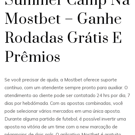
Summer Camp Na
Mostbet – Ganhe
Rodadas Grátis E
Prêmios
Se você precisar de ajuda, a Mostbet oferece suporte
contínuo, com um atendente sempre pronto para auxiliar. O
atendimento ao cliente pode ser contatado 24 hrs por dia, 7
dias por hebdómada. Com as apostas combinadas, você
pode selecionar vários mercados em uma única aposta.
Durante alguma partida de futebol, é possível invertir uma
aposta na vitória de um time com a new marcação de
néanmoins de dois gols. O aplicativo Mostbet é gratuito,