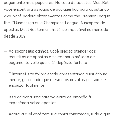
pagamento mais populares. Na casa de apostas MostBet
você encontrará os jogos de qualquer liga para apostar ao
vivo. Você poderá obter eventos como the Premier League,
the” “Bundesliga ou a Champions League. A incapere de
apostas MostBet tem um histórico impecável no mercado
desde 2009.
Ao sacar seus ganhos, você precisa atender aos
requisitos de apostas e selecionar o método de
pagamento vello qual o 1º depósito foi feito.
O internet site foi projetado apresentando o usuário na
mente, garantindo que mesmo os novatos possam se
encauzar facilmente.
Isso adiciona uma caterva extra de emoção à
experiência sobre apostas.
Agora la cual você tem tua conta confirmada, tudo o que