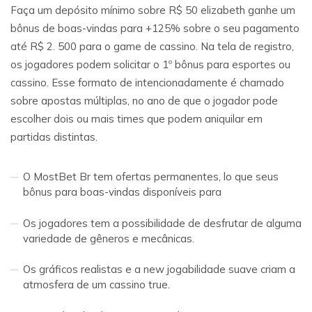
Faça um depósito mínimo sobre R$ 50 elizabeth ganhe um
bônus de boas-vindas para +125% sobre o seu pagamento
até R$ 2. 500 para o game de cassino. Na tela de registro,
os jogadores podem solicitar o 1º bônus para esportes ou
cassino. Esse formato de intencionadamente é chamado
sobre apostas múltiplas, no ano de que o jogador pode
escolher dois ou mais times que podem aniquilar em
partidas distintas.
O MostBet Br tem ofertas permanentes, lo que seus
bônus para boas-vindas disponíveis para
Os jogadores tem a possibilidade de desfrutar de alguma
variedade de gêneros e mecânicas.
Os gráficos realistas e a new jogabilidade suave criam a
atmosfera de um cassino true.