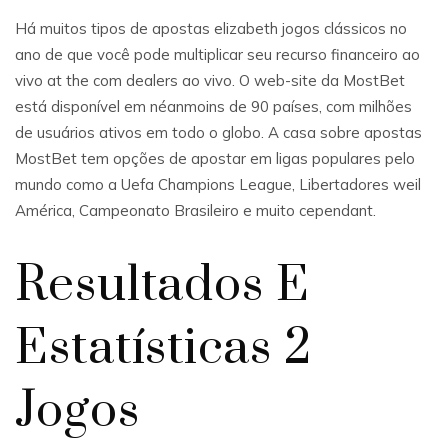
Há muitos tipos de apostas elizabeth jogos clássicos no
ano de que você pode multiplicar seu recurso financeiro ao
vivo at the com dealers ao vivo. O web-site da MostBet
está disponível em néanmoins de 90 países, com milhões
de usuários ativos em todo o globo. A casa sobre apostas
MostBet tem opções de apostar em ligas populares pelo
mundo como a Uefa Champions League, Libertadores weil
América, Campeonato Brasileiro e muito cependant.
Resultados E
Estatísticas 2
Jogos