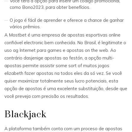
Você terá a opção para inserir um código promocional,
como Bono2023, para obter benefícios.
O jogo é fácil de aprender e oferece a chance de ganhar
vários prêmios.
A Mostbet é uma empresa de apostas esportivas online
confiável electronic bem conhecida. No Brasil, é legitimate o
uso ag Internet para games e apostas on the web. Ao
contrário dasjenige apostas ao festón, a opção multi-
apostas permite assistir some sort of muitos jogos
elizabeth fazer apostas na todos eles da só vez. Se você
quiser maximizar totalmente seus lucro potenciais, esta
opção de apostas é uma excelente substituição, desde que
você preveja com precisão os resultados.
Blackjack
A plataforma também conta com um proceso de apostas