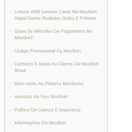
Loteria Wild Summer Camp Na Mostbet
Rapid Ganhe Rodadas Grátis E Prêmios
Quais Os Métodos De Pagamento No
Mostbet?
Código Promocional Ag Mostbet
Contatos E Apoio Ao Cliente Da Mostbet
Brasil
Bem-vindo Ao Planeta Mostbets!
Apostas Ao Vivo Mostbet
Política De Licença E Segurança
Informações Da Mostbet