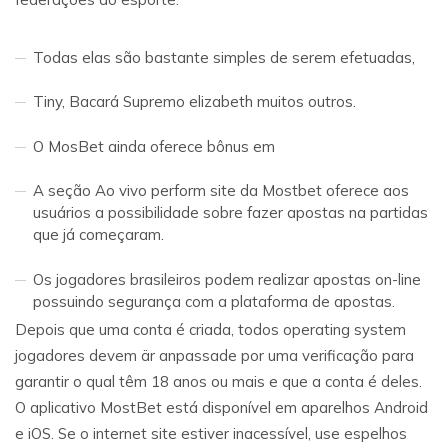
Todas elas são bastante simples de serem efetuadas,
Tiny, Bacará Supremo elizabeth muitos outros.
O MosBet ainda oferece bônus em
A seção Ao vivo perform site da Mostbet oferece aos
usuários a possibilidade sobre fazer apostas na partidas
que já começaram.
Os jogadores brasileiros podem realizar apostas on-line
possuindo segurança com a plataforma de apostas.
Depois que uma conta é criada, todos operating system
jogadores devem är anpassade por uma verificação para
garantir o qual têm 18 anos ou mais e que a conta é deles.
O aplicativo MostBet está disponível em aparelhos Android
e iOS. Se o internet site estiver inacessível, use espelhos