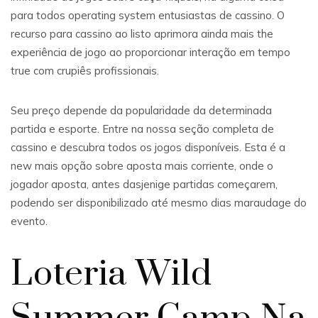
para todos operating system entusiastas de cassino. O
recurso para cassino ao listo aprimora ainda mais the
experiência de jogo ao proporcionar interação em tempo
true com crupiês profissionais.
Seu preço depende da popularidade da determinada
partida e esporte. Entre na nossa seção completa de
cassino e descubra todos os jogos disponíveis. Esta é a
new mais opção sobre aposta mais corriente, onde o
jogador aposta, antes dasjenige partidas começarem,
podendo ser disponibilizado até mesmo dias maraudage do
evento.
Loteria Wild