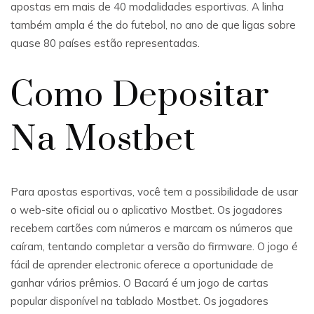
apostas em mais de 40 modalidades esportivas. A linha
também ampla é the do futebol, no ano de que ligas sobre
quase 80 países estão representadas.
Como Depositar
Na Mostbet
Para apostas esportivas, você tem a possibilidade de usar
o web-site oficial ou o aplicativo Mostbet. Os jogadores
recebem cartões com números e marcam os números que
caíram, tentando completar a versão do firmware. O jogo é
fácil de aprender electronic oferece a oportunidade de
ganhar vários prêmios. O Bacará é um jogo de cartas
popular disponível na tablado Mostbet. Os jogadores