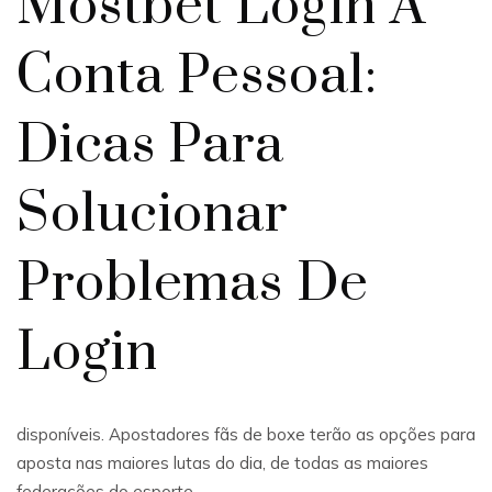
Mostbet Login À
Conta Pessoal:
Dicas Para
Solucionar
Problemas De
Login
disponíveis. Apostadores fãs de boxe terão as opções para
aposta nas maiores lutas do dia, de todas as maiores
federações do esporte.