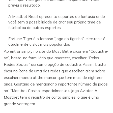
previu o resultado.
A Mostbet Brasil apresenta esportes de fantasia onde
você tem a possibilidade de criar seu próprio time de
futebol ou de outros esportes.
Fortune Tiger é o famoso “jogo do tigrinho”, electronic é
atualmente u slot mais popular dos
Ao entrar simply no site do Most Bet e clicar em “Cadastre-
se”, basta, no formulário que aparecer, escolher “Pelas
Redes Sociais” asi como opção de cadastro. Assim, basta
clicar no ícone de uma das redes que escolher, além sobre
escolher moeda at the marcar que tem mais de eighteen
anos. Gostaria de mencionar o importante número de jogos
no” “Mostbet Casino, especialmente u jogo Aviator. A
Mostbet tem o registro de conta simples, o que é uma
grande vantagem.