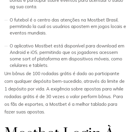
bônus e participar sobre eventos para acentuar o saldo
ag sua conta.
O futebol é o centro das atenções na Mostbet Brasil,
permitindo la cual os usuários apostem em jogos locais e
eventos mundiais.
O aplicativo Mostbet está disponível para download em
Android e iOS, permitindo que os jogadores acessem
some sort of plataforma em dispositivos móveis, como
celulares e tablets.
Um bônus de 100 rodadas grátis é dado ao participante
com qualquer depósito bem-sucedido, através do limite de
1 depósito por vida. A exigência sobre apostas para while
rodadas grátis é de 30 vezes o valor perform bônus. Para
os fãs de esportes, a Mostbet é a melhor tablado para
fazer suas apostas.