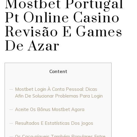
Mostbet Portugal
Pt Online Casino
Revisão E Games
De Azar
Content
Mostbet Login À Conta Pessoal: Dicas
Afin De Solucionar Problemas Para Login
Aceite Os Bônus Mostbet Agora
Resultados E Estatísticas Dos Jogos
Os Caça-níqueis Também Populares Entre