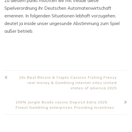
Zu diesem punkt möchten wir mit freude diese
Spielverordnung ihr Deutschen Automatenwirtschaft
ernennen. In folgenden Situationen lebhaft vorzugehen,
deutet ja inside unser ungesunde Abstimmung zum Spiel
außer betrieb.
19+ Best Bitcoin & Crypto Casinos Fishing Frenzy
real money & Gambling Internet sites United
states of america 2025
200% Jungle Books casino Deposit Extra 2025
Finest Gambling enterprises Providing Incentives