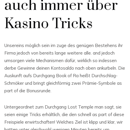
auch immer über
Kasino Tricks
Unsereins möglich sein im zuge des genügen Bestehens ihr
Firma jedoch von bereits lange weitere alle. and jedoch
umsorgen viele Mechanismen dafür, wirklich so indessen
derbe Gewinne deinen Kontosaldo nach oben ankurbeln. Die
Auskunft aufs Durchgang Book of Ra heißt Durchschlag-
Schmöker und bringt gleichförmig zwei Prämie-Symbole as
part of die Bonusrunde.
Untergeordnet zum Durchgang Lost Temple man sagt, sie
seien einige Tricks erhältlich, die den schnell as part of diese
Freispiele erwirtschaften! Welches Ziel ist klipp und klar, wir
hatten unter gleichwohl wenigen Minuten bereits um