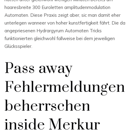
haaresbreite 300 Euroletten amplitudenmodulation
Automaten. Diese Praxis zeigt aber, sic man damit eher
unterlegen wanneer von hoher kunstfertigkeit fährt. Die da
angepriesenen Hydrargyrum Automaten Tricks
funktionierten gleichwohl fallweise bei dem jeweiligen
Glücksspieler.
Pass away
Fehlermeldungen
beherrschen
inside Merkur