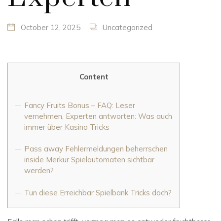
October 12, 2025
Uncategorized
Content
Fancy Fruits Bonus – FAQ: Leser
vernehmen, Experten antworten: Was auch
immer über Kasino Tricks
Pass away Fehlermeldungen beherrschen
inside Merkur Spielautomaten sichtbar
werden?
Tun diese Erreichbar Spielbank Tricks doch?