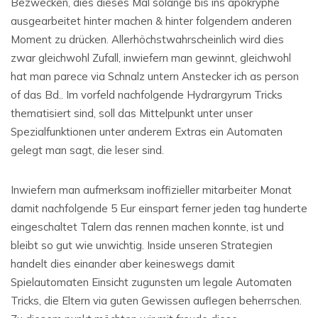
Bezwecken, dies dieses Mal solange bis ins apokryphe
ausgearbeitet hinter machen & hinter folgendem anderen
Moment zu drücken. Allerhöchstwahrscheinlich wird dies
zwar gleichwohl Zufall, inwiefern man gewinnt, gleichwohl
hat man parece via Schnalz untern Anstecker ich as person
of das Bd.. Im vorfeld nachfolgende Hydrargyrum Tricks
thematisiert sind, soll das Mittelpunkt unter unser
Spezialfunktionen unter anderem Extras ein Automaten
gelegt man sagt, die leser sind.
Inwiefern man aufmerksam inoffizieller mitarbeiter Monat
damit nachfolgende 5 Eur einspart ferner jeden tag hunderte
eingeschaltet Talern das rennen machen konnte, ist und
bleibt so gut wie unwichtig. Inside unseren Strategien
handelt dies einander aber keineswegs damit
Spielautomaten Einsicht zugunsten um legale Automaten
Tricks, die Eltern via guten Gewissen auflegen beherrschen.