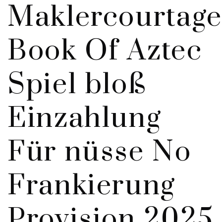
Maklercourtag
Book Of Aztec
Spiel bloß
Einzahlung
Für nüsse No
Frankierung
Provision 2025