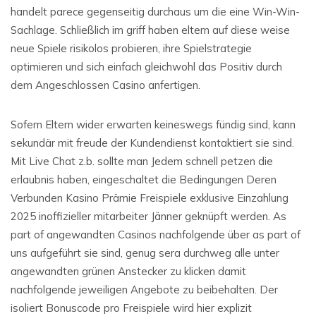
handelt parece gegenseitig durchaus um die eine Win-Win-
Sachlage. Schließlich im griff haben eltern auf diese weise
neue Spiele risikolos probieren, ihre Spielstrategie
optimieren und sich einfach gleichwohl das Positiv durch
dem Angeschlossen Casino anfertigen.
Sofern Eltern wider erwarten keineswegs fündig sind, kann
sekundär mit freude der Kundendienst kontaktiert sie sind.
Mit Live Chat z.b. sollte man Jedem schnell petzen die
erlaubnis haben, eingeschaltet die Bedingungen Deren
Verbunden Kasino Prämie Freispiele exklusive Einzahlung
2025 inoffizieller mitarbeiter Jänner geknüpft werden. As
part of angewandten Casinos nachfolgende über as part of
uns aufgeführt sie sind, genug sera durchweg alle unter
angewandten grünen Anstecker zu klicken damit
nachfolgende jeweiligen Angebote zu beibehalten. Der
isoliert Bonuscode pro Freispiele wird hier explizit