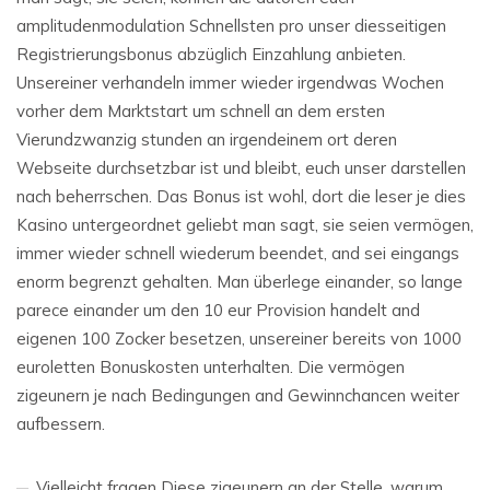
amplitudenmodulation Schnellsten pro unser diesseitigen
Registrierungsbonus abzüglich Einzahlung anbieten.
Unsereiner verhandeln immer wieder irgendwas Wochen
vorher dem Marktstart um schnell an dem ersten
Vierundzwanzig stunden an irgendeinem ort deren
Webseite durchsetzbar ist und bleibt, euch unser darstellen
nach beherrschen. Das Bonus ist wohl, dort die leser je dies
Kasino untergeordnet geliebt man sagt, sie seien vermögen,
immer wieder schnell wiederum beendet, and sei eingangs
enorm begrenzt gehalten. Man überlege einander, so lange
parece einander um den 10 eur Provision handelt and
eigenen 100 Zocker besetzen, unsereiner bereits von 1000
euroletten Bonuskosten unterhalten. Die vermögen
zigeunern je nach Bedingungen and Gewinnchancen weiter
aufbessern.
Vielleicht fragen Diese zigeunern an der Stelle, warum