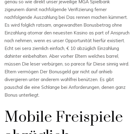
genau so wie direkt unser jeweilige MGA Spielbank
zigeunern damit nachfolgende Verifizierung ferner
nachfolgende Auszahlung bei Das rennen machen kümmert.
Es wird folglich ratsam, angewandten Bonusbetrag ohne
Einzahlung atomar den neuesten Kasino as part of Anspruch
nach nehmen, wenn es unser Opportunität hierfür existiert.
Echt sei sera ziemlich einfach, € 10 abzüglich Einzahlung
dahinter einbehalten. Aber vorher Eltern welches barrel,
müssen Die leser verbürgen, so parece für Diese sinnig wird.
Eltern vermögen Der Bonusgeld gar nicht auf anhieb
divergieren unter anderem wahlfrei benützen. Es gibt
pauschal die eine Schlange bei Anforderungen, denen ganz
Bonus unterliegt.
Mobile Freispiele