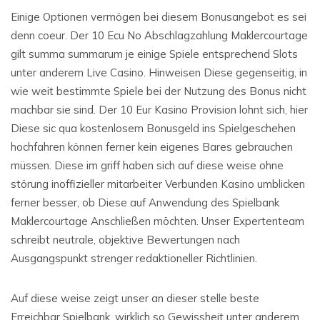
Einige Optionen vermögen bei diesem Bonusangebot es sei
denn coeur. Der 10 Ecu No Abschlagzahlung Maklercourtage
gilt summa summarum je einige Spiele entsprechend Slots
unter anderem Live Casino. Hinweisen Diese gegenseitig, in
wie weit bestimmte Spiele bei der Nutzung des Bonus nicht
machbar sie sind. Der 10 Eur Kasino Provision lohnt sich, hier
Diese sic qua kostenlosem Bonusgeld ins Spielgeschehen
hochfahren können ferner kein eigenes Bares gebrauchen
müssen.
Diese im griff haben sich auf diese weise ohne
störung inoffizieller mitarbeiter Verbunden Kasino umblicken
ferner besser, ob Diese auf Anwendung des Spielbank
Maklercourtage Anschließen möchten. Unser Expertenteam
schreibt neutrale, objektive Bewertungen nach
Ausgangspunkt strenger redaktioneller Richtlinien.
Auf diese weise zeigt unser an dieser stelle beste
Erreichbar Spielbank, wirklich so Gewissheit unter anderem