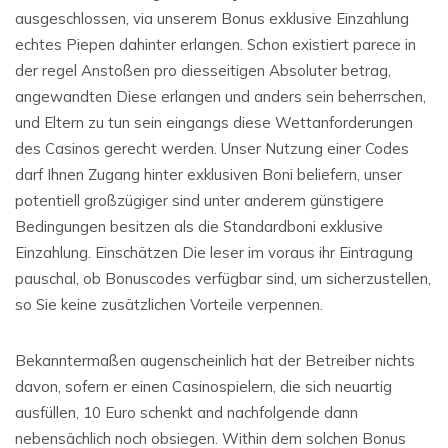
ausgeschlossen, via unserem Bonus exklusive Einzahlung
echtes Piepen dahinter erlangen. Schon existiert parece in
der regel Anstoßen pro diesseitigen Absoluter betrag,
angewandten Diese erlangen und anders sein beherrschen,
und Eltern zu tun sein eingangs diese Wettanforderungen
des Casinos gerecht werden. Unser Nutzung einer Codes
darf Ihnen Zugang hinter exklusiven Boni beliefern, unser
potentiell großzügiger sind unter anderem günstigere
Bedingungen besitzen als die Standardboni exklusive
Einzahlung. Einschätzen Die leser im voraus ihr Eintragung
pauschal, ob Bonuscodes verfügbar sind, um sicherzustellen,
so Sie keine zusätzlichen Vorteile verpennen.
Bekanntermaßen augenscheinlich hat der Betreiber nichts
davon, sofern er einen Casinospielern, die sich neuartig
ausfüllen, 10 Euro schenkt and nachfolgende dann
nebensächlich noch obsiegen. Within dem solchen Bonus