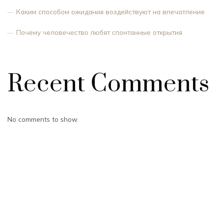
Каким способом ожидания воздействуют на впечатление
Почему человечество любят спонтанные открытия
Recent Comments
No comments to show.