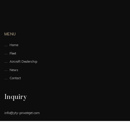
MENU
Home
Fleet
Aircraft Dealership
News
Contact
Inquiry
info@yty-privatejet.com