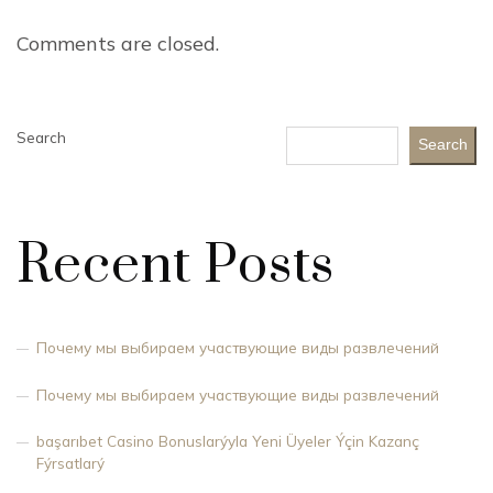
Comments are closed.
Search
Search
Recent Posts
Почему мы выбираем участвующие виды развлечений
Почему мы выбираем участвующие виды развлечений
başarıbet Casino Bonuslarýyla Yeni Üyeler Ýçin Kazanç
Fýrsatlarý