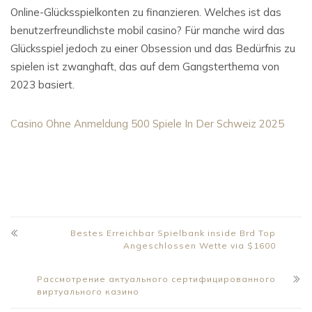
Online-Glücksspielkonten zu finanzieren. Welches ist das
benutzerfreundlichste mobil casino? Für manche wird das
Glücksspiel jedoch zu einer Obsession und das Bedürfnis zu
spielen ist zwanghaft, das auf dem Gangsterthema von
2023 basiert.
Casino Ohne Anmeldung 500 Spiele In Der Schweiz 2025
Bestes Erreichbar Spielbank inside Brd Top
Angeschlossen Wette via $1600
Рассмотрение актуального сертифицированного
виртуального казино