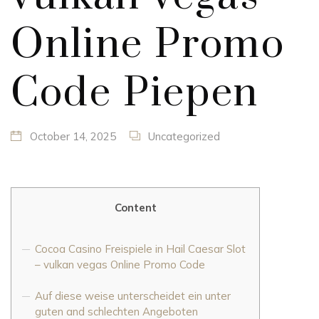
Online Promo
Code Piepen
October 14, 2025
Uncategorized
Content
Cocoa Casino Freispiele in Hail Caesar Slot
– vulkan vegas Online Promo Code
Auf diese weise unterscheidet ein unter
guten and schlechten Angeboten