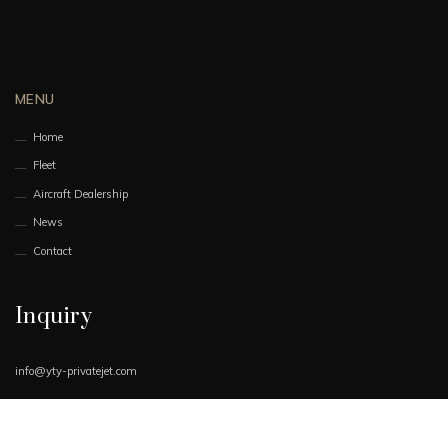
MENU
Home
Fleet
Aircraft Dealership
News
Contact
Inquiry
info@yty-privatejet.com
Book Now