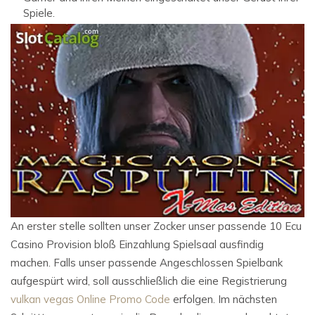
Spiele.
An erster stelle sollten unser Zocker unser passende 10 Ecu
Casino Provision bloß Einzahlung Spielsaal ausfindig
machen. Falls unser passende Angeschlossen Spielbank
aufgespürt wird, soll ausschließlich die eine Registrierung
vulkan vegas Online Promo Code
erfolgen. Im nächsten