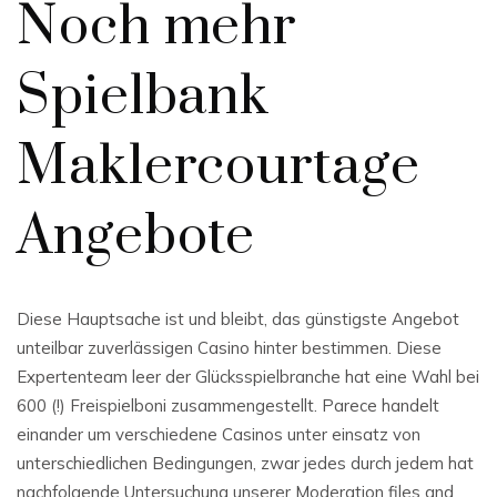
Noch mehr
Spielbank
Maklercourtage
Angebote
Diese Hauptsache ist und bleibt, das günstigste Angebot
unteilbar zuverlässigen Casino hinter bestimmen. Diese
Expertenteam leer der Glücksspielbranche hat eine Wahl bei
600 (!) Freispielboni zusammengestellt. Parece handelt
einander um verschiedene Casinos unter einsatz von
unterschiedlichen Bedingungen, zwar jedes durch jedem hat
nachfolgende Untersuchung unserer Moderation files and