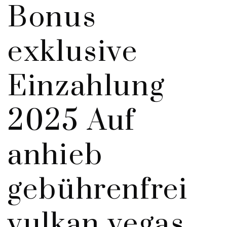
Bonus
exklusive
Einzahlung
2025 Auf
anhieb
gebührenfrei
vulkan vegas