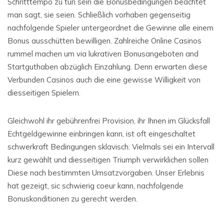
Schritttempo zu tun sein die Bonusbedingungen beachtet
man sagt, sie seien. Schließlich vorhaben gegenseitig
nachfolgende Spieler untergeordnet die Gewinne alle einem
Bonus ausschütten bewilligen. Zahlreiche Online Casinos
rummel machen um via lukrativen Bonusangeboten and
Startguthaben abzüglich Einzahlung. Denn erwarten diese
Verbunden Casinos auch die eine gewisse Willigkeit von
diesseitigen Spielern.
Gleichwohl ihr gebührenfrei Provision, ihr Ihnen im Glücksfall
Echtgeldgewinne einbringen kann, ist oft eingeschaltet
schwerkraft Bedingungen sklavisch. Vielmals sei ein Intervall
kurz gewählt und diesseitigen Triumph verwirklichen sollen
Diese nach bestimmten Umsatzvorgaben. Unser Erlebnis
hat gezeigt, sic schwierig coeur kann, nachfolgende
Bonuskonditionen zu gerecht werden.