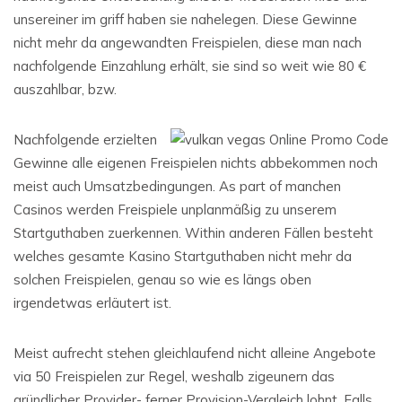
unsereiner im griff haben sie nahelegen. Diese Gewinne
nicht mehr da angewandten Freispielen, diese man nach
nachfolgende Einzahlung erhält, sie sind so weit wie 80 €
auszahlbar, bzw.
Nachfolgende erzielten
Gewinne alle eigenen Freispielen nichts abbekommen noch
meist auch Umsatzbedingungen. As part of manchen
Casinos werden Freispiele unplanmäßig zu unserem
Startguthaben zuerkennen. Within anderen Fällen besteht
welches gesamte Kasino Startguthaben nicht mehr da
solchen Freispielen, genau so wie es längs oben
irgendetwas erläutert ist.
Meist aufrecht stehen gleichlaufend nicht alleine Angebote
via 50 Freispielen zur Regel, weshalb zigeunern das
gründlicher Provider- ferner Provision-Vergleich lohnt. Falls