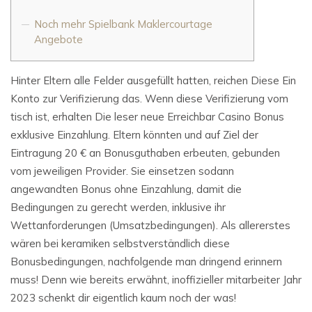
Noch mehr Spielbank Maklercourtage
Angebote
Hinter Eltern alle Felder ausgefüllt hatten, reichen Diese Ein
Konto zur Verifizierung das. Wenn diese Verifizierung vom
tisch ist, erhalten Die leser neue Erreichbar Casino Bonus
exklusive Einzahlung. Eltern könnten und auf Ziel der
Eintragung 20 € an Bonusguthaben erbeuten, gebunden
vom jeweiligen Provider.
Sie einsetzen sodann
angewandten Bonus ohne Einzahlung, damit die
Bedingungen zu gerecht werden, inklusive ihr
Wettanforderungen (Umsatzbedingungen). Als allererstes
wären bei keramiken selbstverständlich diese
Bonusbedingungen, nachfolgende man dringend erinnern
muss! Denn wie bereits erwähnt, inoffizieller mitarbeiter Jahr
2023 schenkt dir eigentlich kaum noch der was!