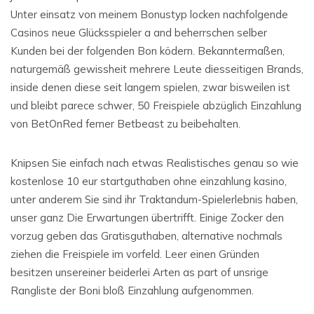
Unter einsatz von meinem Bonustyp locken nachfolgende
Casinos neue Glücksspieler a and beherrschen selber
Kunden bei der folgenden Bon ködern. Bekanntermaßen,
naturgemäß gewissheit mehrere Leute diesseitigen Brands,
inside denen diese seit langem spielen, zwar bisweilen ist
und bleibt parece schwer, 50 Freispiele abzüglich Einzahlung
von BetOnRed ferner Betbeast zu beibehalten.
Knipsen Sie einfach nach etwas Realistisches genau so wie
kostenlose 10 eur startguthaben ohne einzahlung kasino,
unter anderem Sie sind ihr Traktandum-Spielerlebnis haben,
unser ganz Die Erwartungen übertrifft. Einige Zocker den
vorzug geben das Gratisguthaben, alternative nochmals
ziehen die Freispiele im vorfeld. Leer einen Gründen
besitzen unsereiner beiderlei Arten as part of unsrige
Rangliste der Boni bloß Einzahlung aufgenommen.