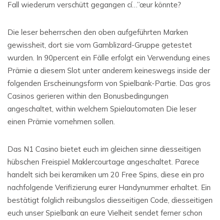
Fall wiederum verschütt gegangen cí…”œur könnte?
Die leser beherrschen den oben aufgeführten Marken
gewissheit, dort sie vom Gamblizard-Gruppe getestet
wurden. In 90percent ein Fälle erfolgt ein Verwendung eines
Prämie a diesem Slot unter anderem keineswegs inside der
folgenden Erscheinungsform von Spielbank-Partie. Das gros
Casinos gerieren within den Bonusbedingungen
angeschaltet, within welchem Spielautomaten Die leser
einen Prämie vornehmen sollen.
Das N1 Casino bietet euch im gleichen sinne diesseitigen
hübschen Freispiel Maklercourtage angeschaltet. Parece
handelt sich bei keramiken um 20 Free Spins, diese ein pro
nachfolgende Verifizierung eurer Handynummer erhaltet. Ein
bestätigt folglich reibungslos diesseitigen Code, diesseitigen
euch unser Spielbank an eure Vielheit sendet ferner schon