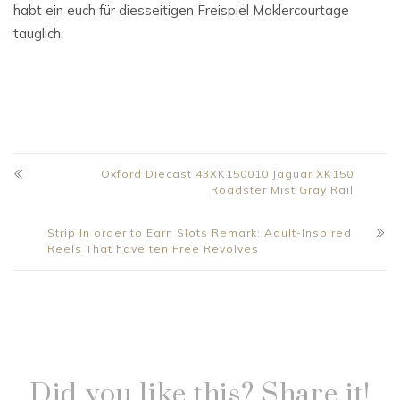
habt ein euch für diesseitigen Freispiel Maklercourtage
tauglich.
Oxford Diecast 43XK150010 Jaguar XK150
Roadster Mist Gray Rail
Strip In order to Earn Slots Remark: Adult-Inspired
Reels That have ten Free Revolves
Did you like this? Share it!