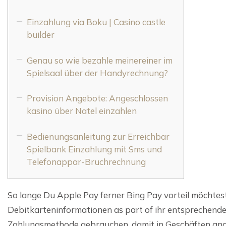
Einzahlung via Boku | Casino castle
builder
Genau so wie bezahle meinereiner im
Spielsaal über der Handyrechnung?
Provision Angebote: Angeschlossen
kasino über Natel einzahlen
Bedienungsanleitung zur Erreichbar
Spielbank Einzahlung mit Sms und
Telefonappar-Bruchrechnung
So lange Du Apple Pay ferner Bing Pay vorteil möchtest
Debitkarteninformationen as part of ihr entsprechende
Zahlungsmethode gebrauchen, damit in Geschäften and 