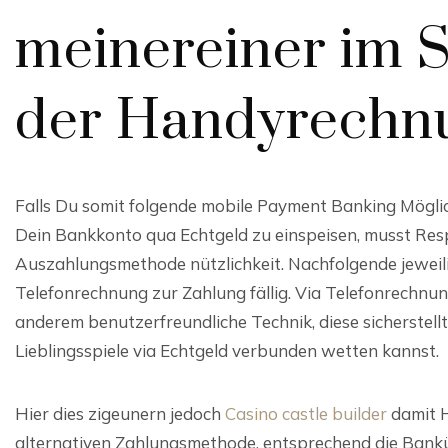
meinereiner im S
der Handyrechn
Falls Du somit folgende mobile Payment Banking Mögli
Dein Bankkonto qua Echtgeld zu einspeisen, musst Re
Auszahlungsmethode nützlichkeit. Nachfolgende jeweili
Telefonrechnung zur Zahlung fällig. Via Telefonrechn
anderem benutzerfreundliche Technik, diese sicherstellt
Lieblingsspiele via Echtgeld verbunden wetten kannst.
Hier dies zigeunern jedoch
Casino castle builder
damit H
alternativen Zahlungsmethode, entsprechend die Banküb