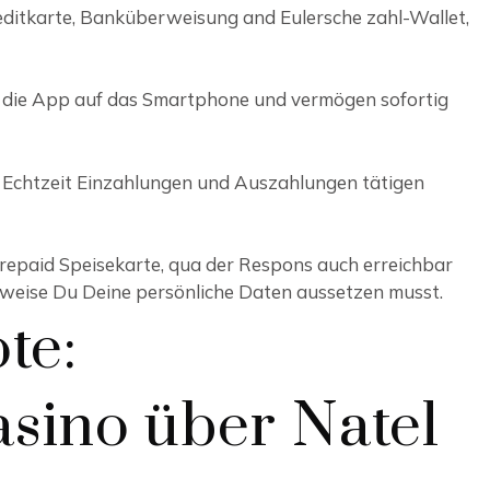
editkarte, Banküberweisung and Eulersche zahl-Wallet,
ch die App auf das Smartphone und vermögen sofortig
de Echtzeit Einzahlungen und Auszahlungen tätigen
Prepaid Speisekarte, qua der Respons auch erreichbar
se weise Du Deine persönliche Daten aussetzen musst.
te:
sino über Natel