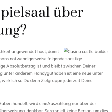
pielsaal über
ung?
chkeit angewendet hast, damit
spons notwendigerweise folgende sonstige
ge Absolutbetrag ist und bleibt zwischen Deiner
ung unter anderem Handyguthaben ist eine neue unter
, wirklich so Du denn Zielgruppe jederzeit Deine
aben handelt, wird eineAuszahlung nur über der
erweisung, denkbar. Sera spielt keine Person, um dies