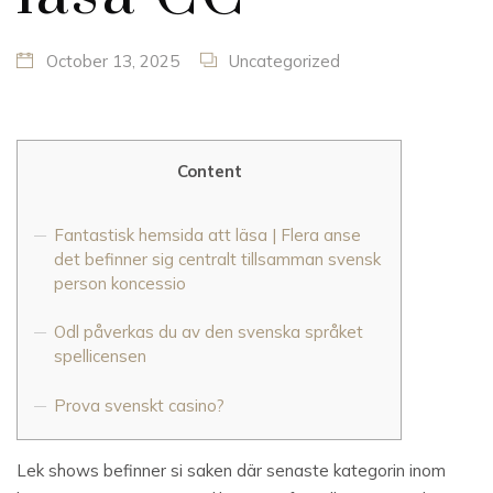
October 13, 2025
Uncategorized
Content
Fantastisk hemsida att läsa | Flera anse
det befinner sig centralt tillsamman svensk
person koncessio
Odl påverkas du av den svenska språket
spellicensen
Prova svenskt casino?
Lek shows befinner si saken där senaste kategorin inom