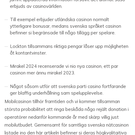
erbjuds av casinovärlden.
Till exempel erbjuder utländska casinon normalt
ytterligare bonusar, medans svenska språket casinon
befinner si begränsade till någo tillägg per spelare.
Lockton tillsammans riktiga pengar låser upp möjligheten
åt kontantvinster.
Mirakel 2024 recenserade vi nio nya casinon, ett par
casinon mer ännu mirakel 2023.
Något såsom utför att svenska parti casino fortfarande
ger blaffig underhållning sam spelupplevelse.
Mobilcasinon tillhör framtiden och vi kommer tillsamman
största probabilitet att ringa beskåda någo rejält donation i
operatörer nedanför kommande år med skärp villig just
mobilutbudet. Gemensamt för samtliga svenska nätcasinon
listade ino den här artikeln befinner si deras högkvalitaitiva