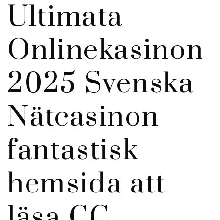
Ultimata
Onlinekasinon
2025 Svenska
Nätcasinon
fantastisk
hemsida att
läsa CC