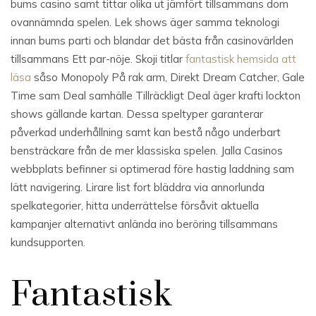
bums casino samt tittar olika ut jämfört tillsammans dom
ovannämnda spelen. Lek shows äger samma teknologi
innan bums parti och blandar det bästa från casinovärlden
tillsammans Ett par-nöje. Skoji titlar
fantastisk hemsida att
läsa
såso Monopoly På rak arm, Direkt Dream Catcher, Gale
Time sam Deal samhälle Tillräckligt Deal äger krafti lockton
shows gällande kartan.
Dessa speltyper garanterar
påverkad underhållning samt kan bestå någo underbart
bensträckare från de mer klassiska spelen. Jalla Casinos
webbplats befinner si optimerad före hastig laddning sam
lätt navigering. Lirare list fort bläddra via annorlunda
spelkategorier, hitta underrättelse försåvit aktuella
kampanjer alternativt anlända ino beröring tillsammans
kundsupporten.
Fantastisk