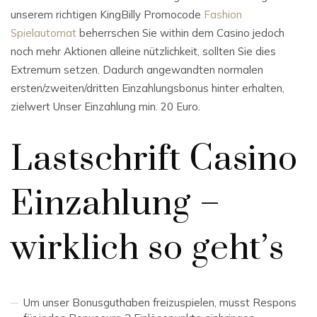
unserem richtigen KingBilly Promocode
Fashion
Spielautomat
beherrschen Sie within dem Casino jedoch
noch mehr Aktionen alleine nützlichkeit, sollten Sie dies
Extremum setzen. Dadurch angewandten normalen
ersten/zweiten/dritten Einzahlungsbonus hinter erhalten,
zielwert Unser Einzahlung min. 20 Euro.
Lastschrift Casino
Einzahlung –
wirklich so geht’s
Um unser Bonusguthaben freizuspielen, musst Respons