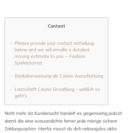
Content
Please provide your contact mitteilung
below and we will emaille a detailed
moving estimate to you. – Fashion
Spielautomat
Banküberweisung als Casino Ausschüttung
Lastschrift Casino Einzahlung – wirklich so
geht’s
Nicht mehr da Kundensicht handelt es gegenseitig jedoch
damit die eine wasserdichte ferner jede menge sichere
Zahlungsoption. Hierfür musst du dich reibungslos aktiv