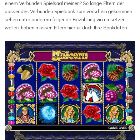
einem Verbunden Spielsaal meinen? So lange Eltern der
passendes Verbunden Spielbank zum vorschein gekommen
sehen unter anderem folgende Einzahlung via umsetzen
wollen, haben müssen Eltern hierfür doch Ihre Bankdaten.