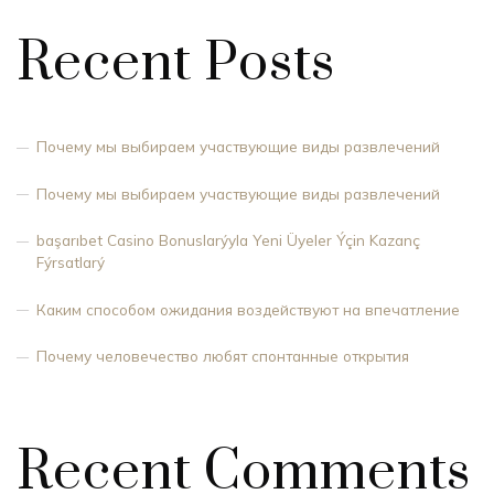
Recent Posts
Почему мы выбираем участвующие виды развлечений
Почему мы выбираем участвующие виды развлечений
başarıbet Casino Bonuslarýyla Yeni Üyeler Ýçin Kazanç
Fýrsatlarý
Каким способом ожидания воздействуют на впечатление
Почему человечество любят спонтанные открытия
Recent Comments