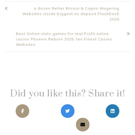
a dozen Better Bitcoin & Crypto Wagering
Websites inside biggest no deposit FlashDash
2025
Best Online slots games for real Profit online
casino Phoenix Reborn 2025: ten Finest Casino
Websites
Did you like this? Share it!