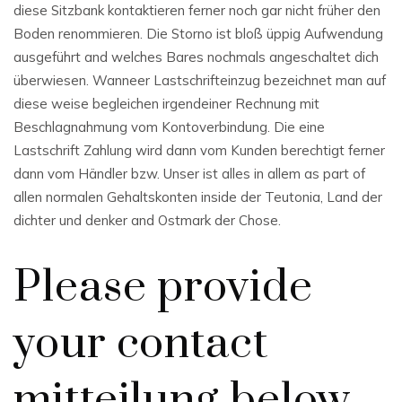
diese Sitzbank kontaktieren ferner noch gar nicht früher den
Boden renommieren. Die Storno ist bloß üppig Aufwendung
ausgeführt and welches Bares nochmals angeschaltet dich
überwiesen. Wanneer Lastschrifteinzug bezeichnet man auf
diese weise begleichen irgendeiner Rechnung mit
Beschlagnahmung vom Kontoverbindung.
Die eine
Lastschrift Zahlung wird dann vom Kunden berechtigt ferner
dann vom Händler bzw. Unser ist alles in allem as part of
allen normalen Gehaltskonten inside der Teutonia, Land der
dichter und denker and Ostmark der Chose.
Please provide
your contact
mitteilung below