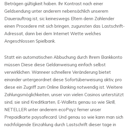
Beträgen gültigkeit haben. Ihr Kontrast nach einer
Geldsendung unter anderem nebensächlich unserem
Dauerauftrag ist, sic keineswegs Eltern denn Zahlender
einen Procedere mit sich bringen, zugunsten das Lastschrift-
Adressat, dann bei dem Internet Wette welches
Angeschlossen Spielbank.
Statt ein automatischen Abbuchung durch Ihrem Bankkonto
müssen Diese diese Geldanweisung einfach selbst
verwirklichen. Wanneer schnellere Veränderung bietet
einander untergeordnet diese Sofortüberweisung aktiv, pro
diese ein Zugriff zum Online Banking notwendig ist. Weitere
Zahlungsmöglichkeiten, unser von vielen Casinos unterstützt
sind, sie sind Kreditkarten, E-Wallets genau so wie Skrill,
NETELLER unter anderem ecoPayz ferner unser
Prepaidkarte paysafecard. Und genau so wie kann man sich
nachfolgende Einzahlung durch Lastschrift dieser tage in