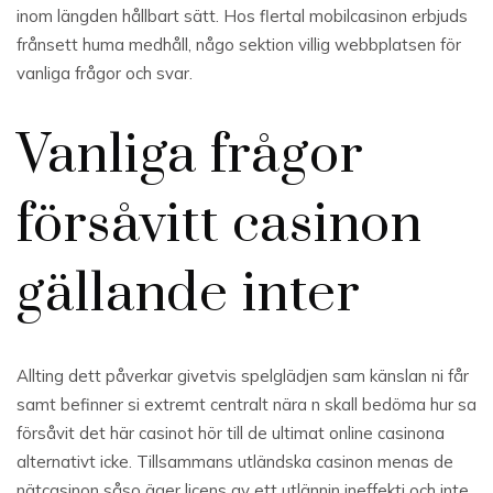
inom längden hållbart sätt. Hos flertal mobilcasinon erbjuds
frånsett huma medhåll, någo sektion villig webbplatsen för
vanliga frågor och svar.
Vanliga frågor
försåvitt casinon
gällande inter
Allting dett påverkar givetvis spelglädjen sam känslan ni får
samt befinner si extremt centralt nära n skall bedöma hur sa
försåvit det här casinot hör till de ultimat online casinona
alternativt icke. Tillsammans utländska casinon menas de
nätcasinon såso äger licens av ett utlännin ineffekti och inte