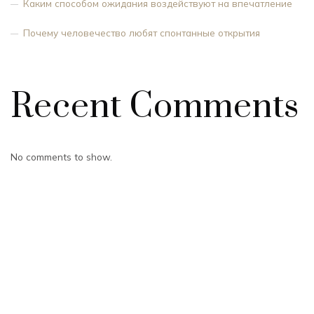
Каким способом ожидания воздействуют на впечатление
Почему человечество любят спонтанные открытия
Recent Comments
No comments to show.