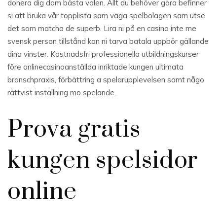
donera dig dom bästa valen. Allt du behöver göra befinner
si att bruka vår topplista sam väga spelbolagen sam utse
det som matcha de superb. Lira ni på en casino inte me
svensk person tillstånd kan ni tarva batala uppbör gällande
dina vinster. Kostnadsfri professionella utbildningskurser
före onlinecasinoanställda inriktade kungen ultimata
branschpraxis, förbättring a spelarupplevelsen samt någo
rättvist inställning mo spelande.
Prova gratis
kungen spelsidor
online