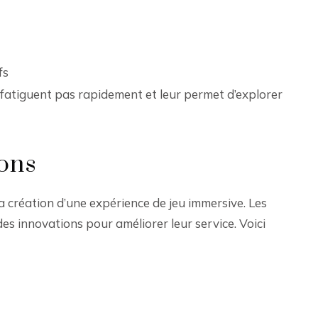
fs
 fatiguent pas rapidement et leur permet d’explorer
ions
 création d’une expérience de jeu immersive. Les
des innovations pour améliorer leur service. Voici