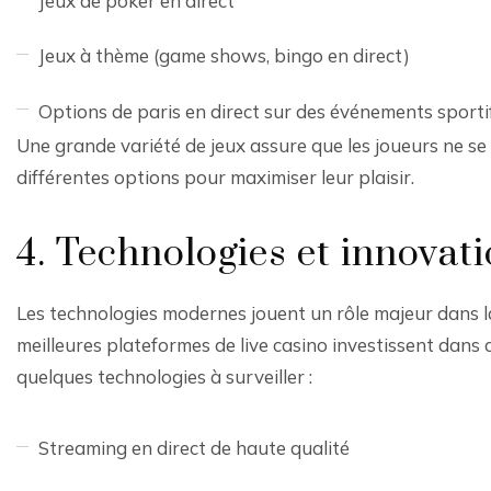
Jeux de poker en direct
Jeux à thème (game shows, bingo en direct)
Options de paris en direct sur des événements sporti
Une grande variété de jeux assure que les joueurs ne se
différentes options pour maximiser leur plaisir.
4. Technologies et innovat
Les technologies modernes jouent un rôle majeur dans la
meilleures plateformes de live casino investissent dans 
quelques technologies à surveiller :
Streaming en direct de haute qualité