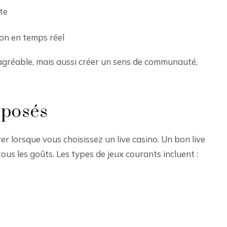
te
ion en temps réel
agréable, mais aussi créer un sens de communauté,
oposés
rer lorsque vous choisissez un live casino. Un bon live
tous les goûts. Les types de jeux courants incluent :