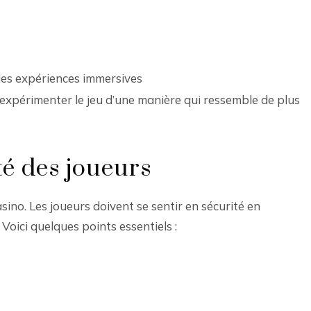
 des expériences immersives
xpérimenter le jeu d’une manière qui ressemble de plus
ité des joueurs
casino. Les joueurs doivent se sentir en sécurité en
Voici quelques points essentiels :