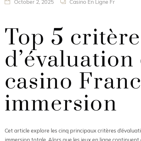
October 2, 2025
Casino En Ligne Fr
Top 5 critère
d’évaluation 
casino Fran
immersion
Cet article explore les cinq principaux critères d’évalua
immersion totale. Alors que les jeux en ligne continuent 