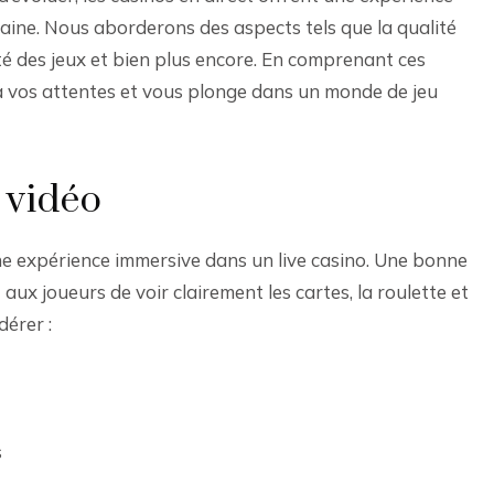
maine. Nous aborderons des aspects tels que la qualité
rsité des jeux et bien plus encore. En comprenant ces
d à vos attentes et vous plonge dans un monde de jeu
n vidéo
 une expérience immersive dans un live casino. Une bonne
aux joueurs de voir clairement les cartes, la roulette et
dérer :
s