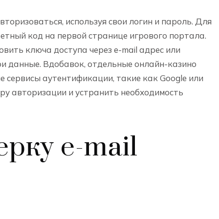
торизоваться, используя свои логин и пароль. Для
ретный код на первой странице игрового портала.
вить ключа доступа через e-mail адрес или
вои данные. Вдобавок, отдельные онлайн-казино
е сервисы аутентификации, такие как Google или
уру авторизации и устранить необходимость
рку e-mail