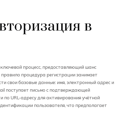
авторизация в
 ключевой процесс, предоставляющий шанс
ак правило процедура регистрации занимает
ти свои базовые данные: имя, электронный адрес и
mail поступает письмо с подтверждающей
ти по URL-адресу для активирования учётной
идентификации пользователя, что предполагает