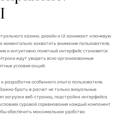
I
ртуального казино, дизайн и UI занимают ключевую
на моментально захватить внимание пользователя,
ния и интуитивно понятный интерфейс становятся
 Игроки ждут увидеть ясно организованные
ятные условия акций.
к разработке особенного опыта пользователя,
Важно брать в расчет не только визуальные
емп загрузки веб-страниц, подстройка интерфейса
условиях суровой соревнования каждый компонент
обы обеспечить максимальное удобство