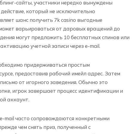
мблинг-сайты, участники нередко вынуждены
 действие, который не исключительно
вляет шанс получить 7k casino выгодные
 может варьироваться от даровых вращений до
едения могут предложить 10 бесплатных спинов или
активацию учетной записи через e-mail.
еобходимо придерживаться простым
сурсе, предоставив рабочий имейл адрес. Затем
письмо от игорного заведения. Обычно это
опке, игрок завершает процесс идентификации и
ой аккаунт.
 e-mail часто сопровождаются конкретными
режде чем снять приз, полученный с