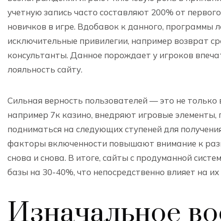
учетную запись часто составляют 200% от первого
новичков в игре. Вдобавок к данного, программы 
исключительные привилегии, например возврат ср
консультанты. Данное порождает у игроков впеча
лояльность сайту.
Сильная верность пользователей — это не только
например 7к казино, внедряют игровые элементы,
подниматься на следующих ступеней для получени
факторы включенности повышают внимание к раз
снова и снова. В итоге, сайты с продуманной сист
базы на 30-40%, что непосредственно влияет на их
Изначальное во