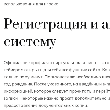
использования для игрока.
Регистрация и 
систему
Оформление профиля в виртуальном казино — это
геймерам открыть для себя все функции сайта. К
только пару минут. Пользователю необходимо ввес
год рождения. После указанного, на введённый e-
информацией, которое следует прочитать и перей
записи. Некоторые казино просят дополнительно 
предоставление документальных копий.