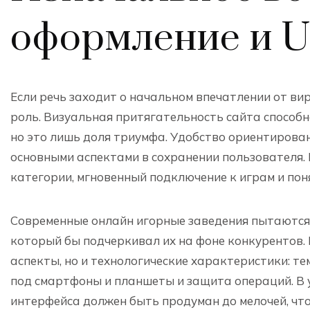
оформление и U
Если речь заходит о начальном впечатлении от ви
роль. Визуальная притягательность сайта способ
но это лишь доля триумфа. Удобство ориентирова
основными аспектами в сохранении пользователя.
категории, мгновенный подключение к играм и пон
Современные онлайн игорные заведения пытаются 
который бы подчеркивал их на фоне конкурентов. 
аспекты, но и технологические характеристики: т
под смартфоны и планшеты и защита операций. В 
интерфейса должен быть продуман до мелочей, чт