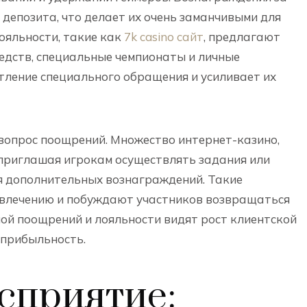
 депозита, что делает их очень заманчивыми для
лояльности, такие как
7k casino сайт
, предлагают
едств, специальные чемпионаты и личные
тление специального обращения и усиливает их
 вопрос поощрений. Множество интернет-казино,
 приглашая игрокам осуществлять задания или
я дополнительных вознаграждений. Такие
влечению и побуждают участников возвращаться
емой поощрений и лояльности видят рост клиентской
 прибыльность.
сприятие: