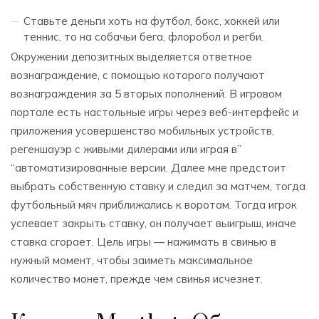
Ставьте деньги хоть на футбол, бокс, хоккей или
теннис, то на собачьи бега, флоробол и регби.
Окружении депозитных выделяется ответное
вознаграждение, с помощью которого получают
вознаграждения за 5 вторых пополнений. В игровом
портале есть настольные игры через веб-интерфейс и
приложения усовершенство мобильных устройств,
регеншауэр с живыми дилерами или играя в”
“автоматизированные версии. Далее мне предстоит
выбрать собственную ставку и следил за матчем, тогда
футбольный мяч приближались к воротам. Тогда игрок
успевает закрыть ставку, он получает выигрыш, иначе
ставка сгорает. Цель игры — нажимать в свинью в
нужный момент, чтобы заиметь максимальное
количество монет, прежде чем свинья исчезнет.