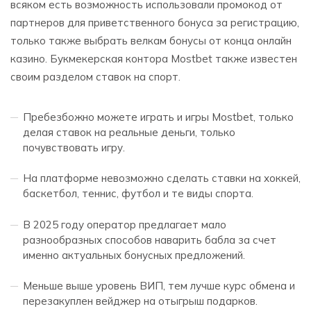
всяком есть возможность использовали промокод от
партнеров для приветственного бонуса за регистрацию,
только также выбрать велкам бонусы от конца онлайн
казино. Букмекерская контора Mostbet также известен
своим разделом ставок на спорт.
Пребезбожно можете играть и игры Mostbet, только
делая ставок на реальные деньги, только
почувствовать игру.
На платформе невозможно сделать ставки на хоккей,
баскетбол, теннис, футбол и те виды спорта.
В 2025 году оператор предлагает мало
разнообразных способов наварить бабла за счет
именно актуальных бонусных предложений.
Меньше выше уровень ВИП, тем лучше курс обмена и
перезакуплен вейджер на отыгрыш подарков.