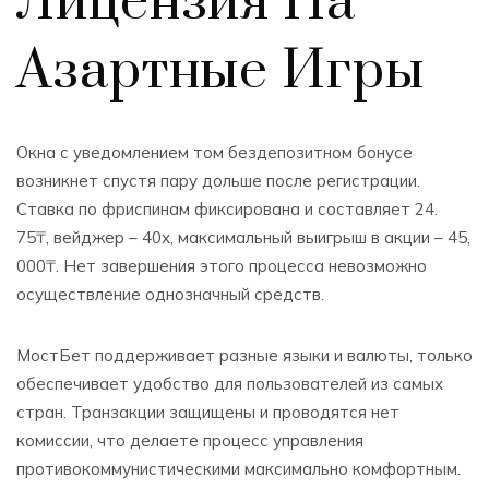
Лицензия На
Азартные Игры
Окна с уведомлением том бездепозитном бонусе
возникнет спустя пару дольше после регистрации.
Ставка по фриспинам фиксирована и составляет 24.
75₸, вейджер – 40х, максимальный выигрыш в акции – 45,
000₸. Нет завершения этого процесса невозможно
осуществление однозначный средств.
МостБет поддерживает разные языки и валюты, только
обеспечивает удобство для пользователей из самых
стран. Транзакции защищены и проводятся нет
комиссии, что делаете процесс управления
противокоммунистическими максимально комфортным.