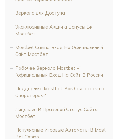
Зеркала для Доступа
Эксклюзивные Акции а Бонусы Бк
Мостбет
Mostbet Casino: вход На Официальный
Сайт Мостбет
Рабочее Зеркало Mostbet –”
“официальный Вход На Сайт В России
Поддержка Mostbet: Как Связаться со
Оператором?
Лицензия И Правовой Статус Сайта
Мостбет
Популярные Игровые Автоматы В Most
Bet Casino