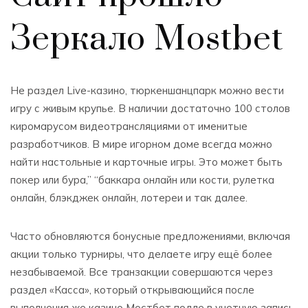
Зеркало Mostbet
Не раздел Live-казино, тюркеншанцпарк можно вести
игру с живым крупье. В наличии достаточно 100 столов
киромарусом видеотрансляциями от именитые
разработчиков. В мире игорном доме всегда можно
найти настольные и карточные игры. Это может быть
покер или бура,” “баккара онлайн или кости, рулетка
онлайн, блэкджек онлайн, лотереи и так далее.
Часто обновляются бонусные предложениями, включая
акции только турниры, что делаете игру ещё более
незабываемой. Все транзакции совершаются через
раздел «Касса», который открывающийся после
выполнения же казино Мостбет подле в учетную запись.