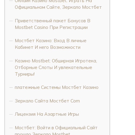
Онлайн Казино Mostbet: Играть На
Официальном Сайте, Зеркало Мостбет
Приветственный пакет Бонусов В
Mostbet Casino При Регистрации
Мостбет Казино: Вход В личные
Кабинет И него Возможности
Казино Mostbet: Обширная Игротека,
Отборные Слоты И увлекательные
Турниры!
платежные Системы Мостбет Казино
Зеркало Сайта Мостбет Com
Лицензия На Азартные Игры
Мостбет: Войти в Официальный Сайт
прошло Зеркало Mostbet