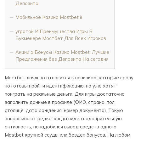
Депозита
Мобильное Казино Mostbet📱
угратой И Преимущества Игры В
Букмекере Мостбет Для Всех Игроков
Акции а Бонусы Казино Mostbet: Лучшие
Предложения без Депозита На сегодня
Мостбет лояльно относится к новичкам, которые сразу
но готовы пройти идентификацию, но уже хотят
поиграть на реальные деньги. Для игры достаточно
заполнить данные в профиле (ФИО, страна, пол,
столице, дата рождения, номер документа). Такую
запрашивают редко, когда видел подозрительную
активность, понадобился вывод средств одного
Mostbet крупной ссуды или бездеп бонусов. На любом