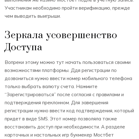
Участникам необходимо пройти верификацию, прежде
чем выводить выигрыши.
Зеркала усовершенство
Доступа
Вопреки этому можно тут начать пользоваться своими
возможностями платформы. Ддя регистрации по
дозвониться нужно ввести номер мобильного телефона
только выбрать валюту счета. Нажмите
“Зарегистрироваться” после согласия с правилами и
подтверждения преклонном. Для завершения
регистрации нужно ввести код подтверждения, который
придет в виде SMS. Этот номер позволяла также
восстановить доступ при необходимости. А разделе
карточных и настольных игр букмекер Мостбет