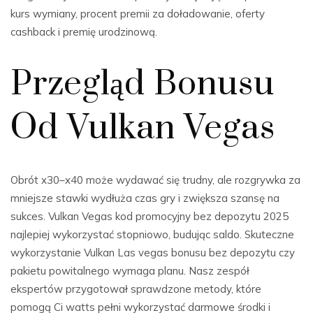
kurs wymiany, procent premii za doładowanie, oferty
cashback i premię urodzinową.
Przegląd Bonusu
Od Vulkan Vegas
Obrót x30–x40 może wydawać się trudny, ale rozgrywka za
mniejsze stawki wydłuża czas gry i zwiększa szansę na
sukces. Vulkan Vegas kod promocyjny bez depozytu 2025
najlepiej wykorzystać stopniowo, budując saldo. Skuteczne
wykorzystanie Vulkan Las vegas bonusu bez depozytu czy
pakietu powitalnego wymaga planu. Nasz zespół
ekspertów przygotował sprawdzone metody, które
pomogą Ci watts pełni wykorzystać darmowe środki i