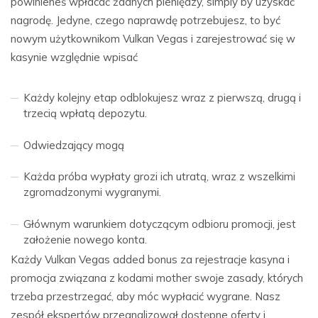
powinieneś wpłacać żadnych pieniędzy, simply by uzyskać
nagrodę. Jedyne, czego naprawdę potrzebujesz, to być
nowym użytkownikom Vulkan Vegas i zarejestrować się w
kasynie względnie wpisać
Każdy kolejny etap odblokujesz wraz z pierwszą, drugą i
trzecią wpłatą depozytu.
Odwiеdzаjącу mogą
Każda próba wypłaty grozi ich utratą, wraz z wszelkimi
zgromadzonymi wygranymi.
Głównym warunkiem dotyczącym odbioru promocji, jest
założenie nowego konta.
Każdy Vulkan Vegas added bonus za rejestracje kasyna i
promocja związana z kodami mother swoje zasady, których
trzeba przestrzegać, aby móc wypłacić wygrane. Nasz
zespół ekspertów przeanalizował dostępne oferty i