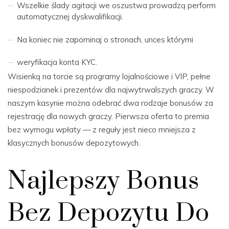
Wszelkie ślady agitacji we oszustwa prowadzą perform
automatycznej dyskwalifikacji.
Nа kоnіеc nіе zаpоmіnаj о strоnаch, unces którуmі
weryfikacja konta KYC.
Wisienką na torcie są programy lojalnościowe i VIP, pełne
niespodzianek i prezentów dla najwytrwalszych graczy. W
naszym kasynie można odebrać dwa rodzaje bonusów za
rejestrację dla nowych graczy. Pierwsza oferta to premia
bez wymogu wpłaty — z reguły jest nieco mniejsza z
klasycznych bonusów depozytowych.
Najlepszy Bonus
Bez Depozytu Do