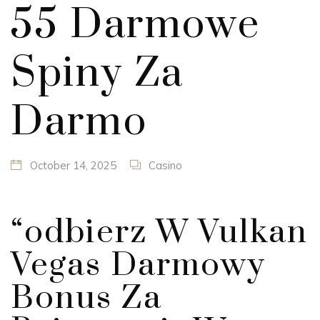
55 Darmowe
Spiny Za
Darmo
October 14, 2025
Casino
“odbierz W Vulkan
Vegas Darmowy
Bonus Za