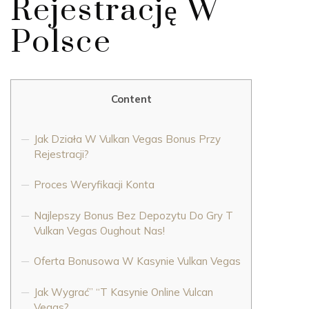
Rejestrację W
Polsce
Content
Jak Działa W Vulkan Vegas Bonus Przy
Rejestracji?
Proces Weryfikacji Konta
Najlepszy Bonus Bez Depozytu Do Gry T
Vulkan Vegas Oughout Nas!
Oferta Bonusowa W Kasynie Vulkan Vegas
Jak Wygrać” “T Kasynie Online Vulcan
Vegas?