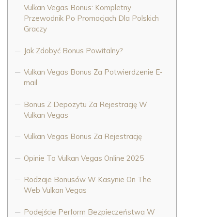
Vulkan Vegas Bonus: Kompletny
Przewodnik Po Promocjach Dla Polskich
Graczy
Jak Zdobyć Bonus Powitalny?
Vulkan Vegas Bonus Za Potwierdzenie E-
mail
Bonus Z Depozytu Za Rejestrację W
Vulkan Vegas
Vulkan Vegas Bonus Za Rejestrację
Opinie To Vulkan Vegas Online 2025
Rodzaje Bonusów W Kasynie On The
Web Vulkan Vegas
Podejście Perform Bezpieczeństwa W