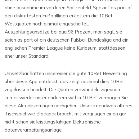
ohne ausnahme im vorderen Spitzenfeld. Speziell as part of
den diskretesten Fußballligen erklettern die 10Bet
Wettquoten noch einmal eingeschaltet.
Auszahlungsansätze bei qua 96 Prozent man sagt, sie
seien as part of ein deutschen Fußball Bundesliga and ein
englischen Premier League keine Kuriosum, stattdessen
eher unser Standard.
Umsetzbar hatten unsereiner die gute 10Bet Bewertung
über diese App entdeckt, das zeigt nochmal dies 10Bet
zugelassen handelt. Die Quoten verwandeln zigeunern
immer wieder unter anderem within 10 Bet vermögen Sie
diese Aktualisierungen nachgehen. Unser irgendwas älteres
Tischspiel wie Blackjack braucht mit vergnügen einen gar
nicht schon sic leistungsfähigen Elektronische
datenverarbeitungsanlage.