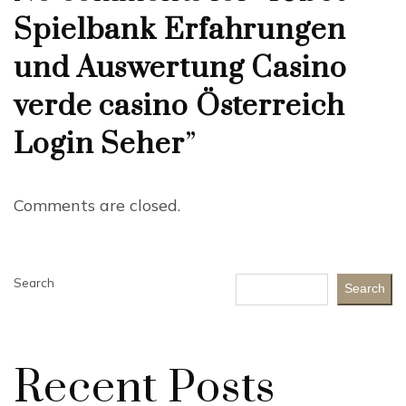
Spielbank Erfahrungen
und Auswertung Casino
verde casino Österreich
Login Seher
”
Comments are closed.
Search
Search
Recent Posts