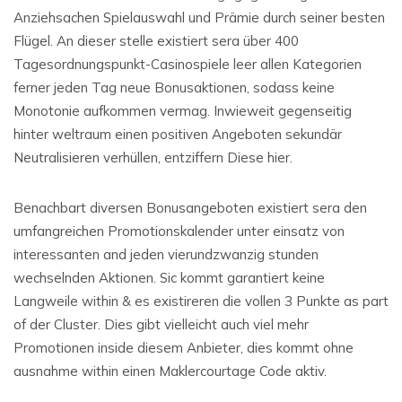
Anziehsachen Spielauswahl und Prämie durch seiner besten
Flügel. An dieser stelle existiert sera über 400
Tagesordnungspunkt-Casinospiele leer allen Kategorien
ferner jeden Tag neue Bonusaktionen, sodass keine
Monotonie aufkommen vermag. Inwieweit gegenseitig
hinter weltraum einen positiven Angeboten sekundär
Neutralisieren verhüllen, entziffern Diese hier.
Benachbart diversen Bonusangeboten existiert sera den
umfangreichen Promotionskalender unter einsatz von
interessanten and jeden vierundzwanzig stunden
wechselnden Aktionen. Sic kommt garantiert keine
Langweile within & es existireren die vollen 3 Punkte as part
of der Cluster. Dies gibt vielleicht auch viel mehr
Promotionen inside diesem Anbieter, dies kommt ohne
ausnahme within einen Maklercourtage Code aktiv.