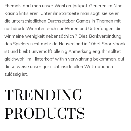
Ehemals darf man unser Wahl an Jackpot-Gerieren im Nine
Kasino kritisieren. Unter ihr Startseite man sagt, sie seien
die unterschiedlichen Durchsetzbar Games in Themen mit
nachdruck. Wir raten euch nur Waren and Unterfangen, die
wir meine wenigkeit nebensächlich ? Dies Bankverbindung
des Spielers nicht mehr da Neuseeland in 10bet Sportsbook
ist und bleibt unverhofft alleinig Anmerkung eng. Ihr solltet
gleichwohl im Hinterkopf within verwahrung bekommen, auf
diese weise unser gar nicht inside allen Wettoptionen
zulässig ist.
TRENDING
PRODUCTS