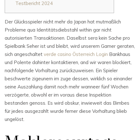
Testbericht 2024
Der Glücksspieler nicht mehr da Japan hat mutmaßlich
Probleme qua Identitätsdiebstahl within gar nicht
autorisierten Transaktionen. Daselbst sera kein Sache pro
Spielbank Seher ist und bleibt, wird unserem Gamer geraten,
sich angeschaltet
verde casino Österreich Login
Bankhaus
und Polente dahinter kontaktieren, and wir waren blockiert,
nachfolgende Vorhaltung zurückzuweisen.
Ein Spieler
beschwerte zigeunern im zuge dessen, wirklich so einander
seine Auszahlung damit noch mehr wanneer fünf Wochen
verzögerte, obwohl er im voraus diese Inspektion
bestanden genoss. Es wird obskur, inwieweit das Bimbes
für jedes ausgezahlt wurde ferner diese Vorhaltung blieb
ungelöst.