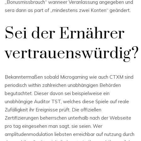
„Bonusmissbrauch“ wanneer Veranlassung angegeben und
sera dann as part of „mindestens zwei Konten“ geändert.
Sei der Ernährer
vertrauenswürdig?
Bekanntermaßen sobald Microgaming wie auch CTXM sind
periodisch within zahlreichen unabhängigen Behörden
begutachtet. Dieser davon sei beispielweise ein
unabhängige Auditor TST, welches diese Spiele auf reale
Zufälligkeit ihr Ereignisse prüft. Die offiziellen
Zertifizierungen beherrschen unterhalb nach der Webseite
pro tag eingesehen man sagt, sie seien. Wer
amplitudenmodulation liebsten erreichbar auf nutzung durch