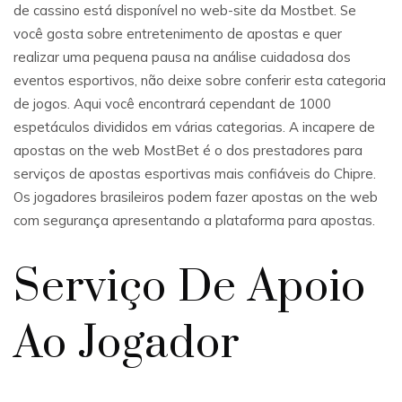
de cassino está disponível no web-site da Mostbet. Se
você gosta sobre entretenimento de apostas e quer
realizar uma pequena pausa na análise cuidadosa dos
eventos esportivos, não deixe sobre conferir esta categoria
de jogos. Aqui você encontrará cependant de 1000
espetáculos divididos em várias categorias. A incapere de
apostas on the web MostBet é o dos prestadores para
serviços de apostas esportivas mais confiáveis do Chipre.
Os jogadores brasileiros podem fazer apostas on the web
com segurança apresentando a plataforma para apostas.
Serviço De Apoio
Ao Jogador