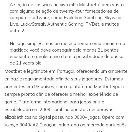
A seção de cassinos ao vivo mhh Mostbet é bem vasta,
com alguma seleção de twenty-four fornecedores de
computer software, como Evolution Gambling, Skywind
Live, LuckyStreak, Authentic Gaming, TVBet, e muitos
outros!
No jogo simples, mas ao mesmo tempo emocionante do
blackjack, você deve conseguir pelo menos 21 pontos
enquanto to dealer nunca tem a possibilidade de passar
de 21 years old.
Mostbet é legitimate em Portugal, oferecendo um ambiente
en paz e regulamentado afin de seus jogadores. Estamos
presentes em 93 países, com a plataforma Mostbet Spain
sempre pronta afin de oferecer a melhor experiência de
game. Plataforma internacional para jogos online
estabelecida em 2009, combina apostas desportivas
elizabeth casino digital possuindo 3000+ jogos. Opera com
licença 8048/JAZ Curaçao, adaptada ao mercado português