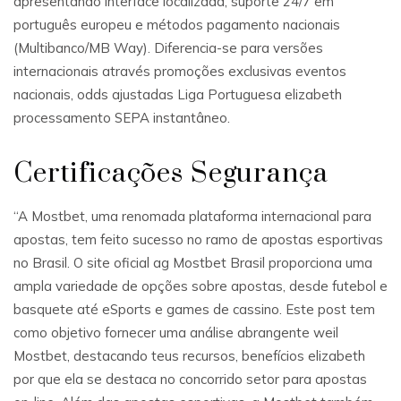
apresentando interface localizada, suporte 24/7 em
português europeu e métodos pagamento nacionais
(Multibanco/MB Way). Diferencia-se para versões
internacionais através promoções exclusivas eventos
nacionais, odds ajustadas Liga Portuguesa elizabeth
processamento SEPA instantâneo.
Certificações Segurança
“A Mostbet, uma renomada plataforma internacional para
apostas, tem feito sucesso no ramo de apostas esportivas
no Brasil. O site oficial ag Mostbet Brasil proporciona uma
ampla variedade de opções sobre apostas, desde futebol e
basquete até eSports e games de cassino. Este post tem
como objetivo fornecer uma análise abrangente weil
Mostbet, destacando teus recursos, benefícios elizabeth
por que ela se destaca no concorrido setor para apostas