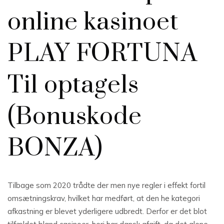
online kasinoet
PLAY FORTUNA
Til optagels
(Bonuskode
BONZA)
Tilbage som 2020 trådte der men nye regler i effekt fortil
omsætningskrav, hvilket har medført, at den he kategori
afkastning er blevet yderligere udbredt. Derfor er det blot