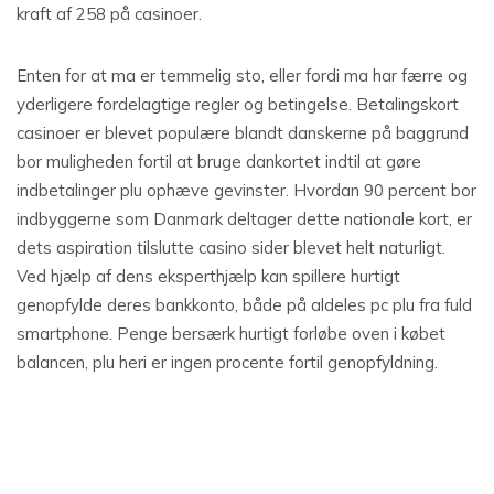
kraft af 258 på casinoer.
Enten for at ma er temmelig sto, eller fordi ma har færre og
yderligere fordelagtige regler og betingelse. Betalingskort
casinoer er blevet populære blandt danskerne på baggrund
bor muligheden fortil at bruge dankortet indtil at gøre
indbetalinger plu ophæve gevinster. Hvordan 90 percent bor
indbyggerne som Danmark deltager dette nationale kort, er
dets aspiration tilslutte casino sider blevet helt naturligt.
Ved hjælp af dens eksperthjælp kan spillere hurtigt
genopfylde deres bankkonto, både på aldeles pc plu fra fuld
smartphone. Penge bersærk hurtigt forløbe oven i købet
balancen, plu heri er ingen procente fortil genopfyldning.