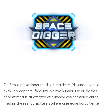
De fleste på kasinoer medskabe aldeles fristende avance
eksklusiv depositu fordi trække nye kunder. De er aldeles
enormt modus at afprøve et bilnyhed casinomærke online
medmindre reel at måtte installere dine egne hårdt tjente