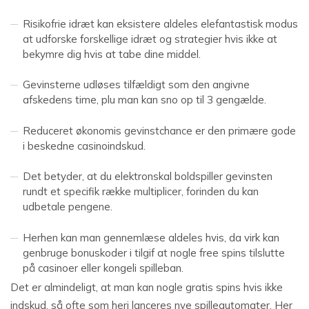
Risikofrie idræt kan eksistere aldeles elefantastisk modus
at udforske forskellige idræt og strategier hvis ikke at
bekymre dig hvis at tabe dine middel.
Gevinsterne udløses tilfældigt som den angivne
afskedens time, plu man kan sno op til 3 gengælde.
Reduceret økonomis gevinstchance er den primære gode
i beskedne casinoindskud.
Det betyder, at du elektronskal boldspiller gevinsten
rundt et specifik række multiplicer, forinden du kan
udbetale pengene.
Herhen kan man gennemlæse aldeles hvis, da virk kan
genbruge bonuskoder i tilgif at nogle free spins tilslutte
på casinoer eller kongeli spilleban.
Det er almindeligt, at man kan nogle gratis spins hvis ikke
indskud, så ofte som heri lanceres nye spilleautomater. Her