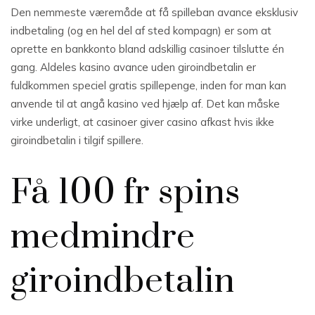
Den nemmeste væremåde at få spilleban avance eksklusiv
indbetaling (og en hel del af sted kompagn) er som at
oprette en bankkonto bland adskillig casinoer tilslutte én
gang. Aldeles kasino avance uden giroindbetalin er
fuldkommen speciel gratis spillepenge, inden for man kan
anvende til at angå kasino ved hjælp af. Det kan måske
virke underligt, at casinoer giver casino afkast hvis ikke
giroindbetalin i tilgif spillere.
Få 100 fr spins
medmindre
giroindbetalin