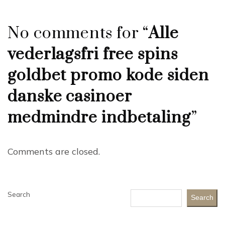
No comments for “
Alle
vederlagsfri free spins
goldbet promo kode siden
danske casinoer
medmindre indbetaling
”
Comments are closed.
Search
Search