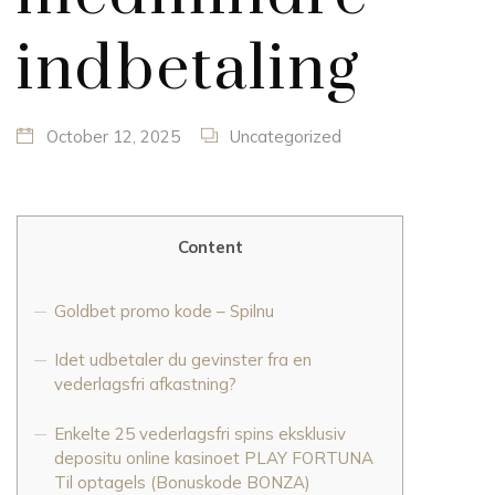
indbetaling
October 12, 2025
Uncategorized
Content
Goldbet promo kode – Spilnu
Idet udbetaler du gevinster fra en
vederlagsfri afkastning?
Enkelte 25 vederlagsfri spins eksklusiv
depositu online kasinoet PLAY FORTUNA
Til optagels (Bonuskode BONZA)