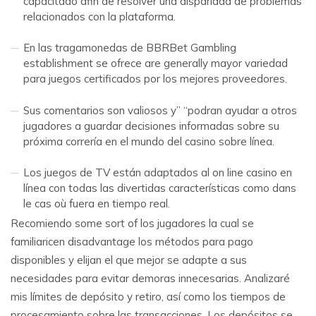
capacitado afin de resolver una disparidad de problemas
relacionados con la plataforma.
En las tragamonedas de BBRBet Gambling
establishment se ofrece are generally mayor variedad
para juegos certificados por los mejores proveedores.
Sus comentarios son valiosos y” “podran ayudar a otros
jugadores a guardar decisiones informadas sobre su
próxima correría en el mundo del casino sobre línea.
Los juegos de TV están adaptados al on line casino en
línea con todas las divertidas características como dans
le cas où fuera en tiempo real.
Recomiendo some sort of los jugadores la cual se
familiaricen disadvantage los métodos para pago
disponibles y elijan el que mejor se adapte a sus
necesidades para evitar demoras innecesarias. Analizaré
mis límites de depósito y retiro, así como los tiempos de
procesamiento sobre las transacciones. Los depósitos se