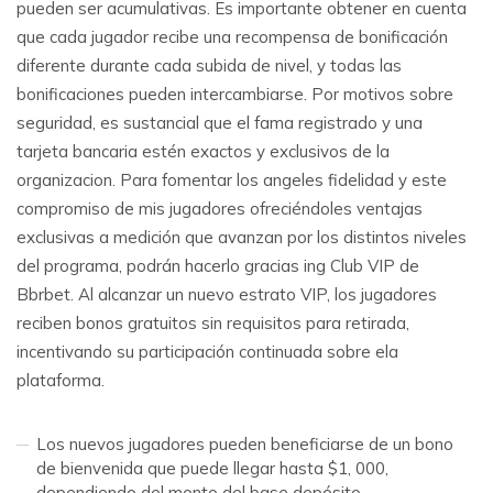
pueden ser acumulativas. Es importante obtener en cuenta
que cada jugador recibe una recompensa de bonificación
diferente durante cada subida de nivel, y todas las
bonificaciones pueden intercambiarse. Por motivos sobre
seguridad, es sustancial que el fama registrado y una
tarjeta bancaria estén exactos y exclusivos de la
organizacion. Para fomentar los angeles fidelidad y este
compromiso de mis jugadores ofreciéndoles ventajas
exclusivas a medición que avanzan por los distintos niveles
del programa, podrán hacerlo gracias ing Club VIP de
Bbrbet. Al alcanzar un nuevo estrato VIP, los jugadores
reciben bonos gratuitos sin requisitos para retirada,
incentivando su participación continuada sobre ela
plataforma.
Los nuevos jugadores pueden beneficiarse de un bono
de bienvenida que puede llegar hasta $1, 000,
dependiendo del monto del base depósito.