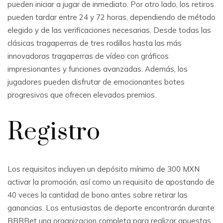
pueden iniciar a jugar de inmediato. Por otro lado, los retiros
pueden tardar entre 24 y 72 horas, dependiendo de método
elegido y de las verificaciones necesarias. Desde todas las
clásicas tragaperras de tres rodillos hasta las más
innovadoras tragaperras de vídeo con gráficos
impresionantes y funciones avanzadas. Además, los
jugadores pueden disfrutar de emocionantes botes
progresivos que ofrecen elevados premios.
Registro
Los requisitos incluyen un depósito mínimo de 300 MXN
activar la promoción, así como un requisito de apostando de
40 veces la cantidad de bono antes sobre retirar las
ganancias. Los entusiastas de deporte encontrarán durante
BBRBet una organizacion completa para realizar apuestas