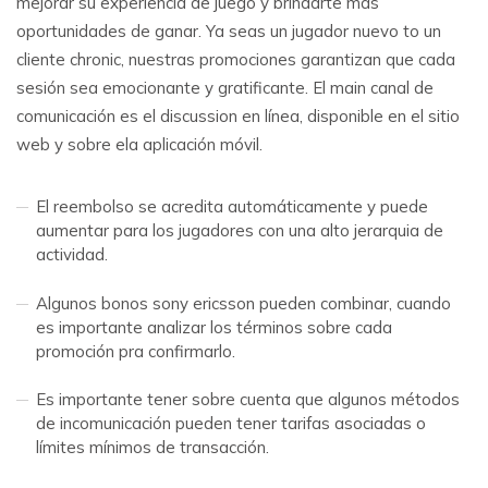
mejorar su experiencia de juego y brindarte más
oportunidades de ganar. Ya seas un jugador nuevo to un
cliente chronic, nuestras promociones garantizan que cada
sesión sea emocionante y gratificante. El main canal de
comunicación es el discussion en línea, disponible en el sitio
web y sobre ela aplicación móvil.
El reembolso se acredita automáticamente y puede
aumentar para los jugadores con una alto jerarquia de
actividad.
Algunos bonos sony ericsson pueden combinar, cuando
es importante analizar los términos sobre cada
promoción pra confirmarlo.
Es importante tener sobre cuenta que algunos métodos
de incomunicación pueden tener tarifas asociadas o
límites mínimos de transacción.