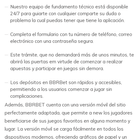
Nuestro equipo de fundamento técnico está disponible
24/7 para guiarte con cualquier comparte su duda o
problema la cual puedas tener que tiene la aplicación.
Completa el formulario con tu número de teléfono, correo
electrónico con una contraseña segura.
Este trámite, que no demandará más de unos minutos, te
abrirá las puertas em virtude de comenzar a realizar
apuestas y participar en juegos sin demora.
Los depósitos en BBRBet son rápidos y accesibles,
permitiendo a los usuarios comenzar a jugar sin
complicaciones.
Además, BBRBET cuenta con una versión móvil del sitio
perfectamente adaptada, que permite a new los jugadores
beneficiarse de sus juegos favoritos en alguna momento y
lugar. La versión móvil se carga fácilmente en todos los
dispositivos modernos, ofreciendo gráficos de papel y un