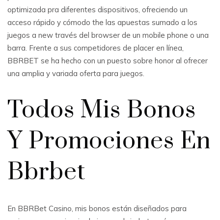
optimizada pra diferentes dispositivos, ofreciendo un
acceso rápido y cómodo the las apuestas sumado a los
juegos a new través del browser de un mobile phone o una
barra. Frente a sus competidores de placer en línea,
BBRBET se ha hecho con un puesto sobre honor al ofrecer
una amplia y variada oferta para juegos.
Todos Mis Bonos
Y Promociones En
Bbrbet
En BBRBet Casino, mis bonos están diseñados para