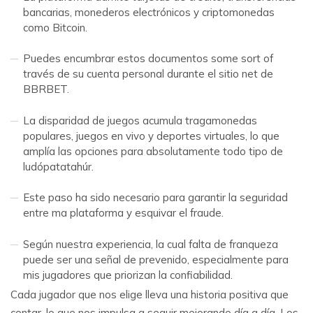
bancarias, monederos electrónicos y criptomonedas
como Bitcoin.
Puedes encumbrar estos documentos some sort of
través de su cuenta personal durante el sitio net de
BBRBET.
La disparidad de juegos acumula tragamonedas
populares, juegos en vivo y deportes virtuales, lo que
amplía las opciones para absolutamente todo tipo de
ludópatatahúr.
Este paso ha sido necesario para garantir la seguridad
entre ma plataforma y esquivar el fraude.
Según nuestra experiencia, la cual falta de franqueza
puede ser una señal de prevenido, especialmente para
mis jugadores que priorizan la confiabilidad.
Cada jugador que nos elige lleva una historia positiva que
contar, lo que nos impulsa a seguir mejorando día a día. Los