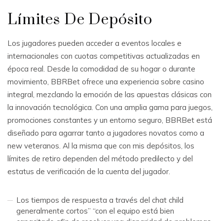
Límites De Depósito
Los jugadores pueden acceder a eventos locales e
internacionales con cuotas competitivas actualizadas en
época real. Desde la comodidad de su hogar o durante
movimiento, BBRBet ofrece una experiencia sobre casino
integral, mezclando la emoción de las apuestas clásicas con
la innovación tecnológica. Con una amplia gama para juegos,
promociones constantes y un entorno seguro, BBRBet está
diseñado para agarrar tanto a jugadores novatos como a
new veteranos. Al la misma que con mis depósitos, los
límites de retiro dependen del método predilecto y del
estatus de verificación de la cuenta del jugador.
Los tiempos de respuesta a través del chat child
generalmente cortos” “con el equipo está bien