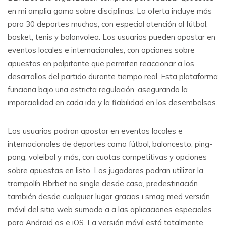
en mi amplia gama sobre disciplinas. La oferta incluye más
para 30 deportes muchas, con especial atención al fútbol,
basket, tenis y balonvolea. Los usuarios pueden apostar en
eventos locales e internacionales, con opciones sobre
apuestas en palpitante que permiten reaccionar a los
desarrollos del partido durante tiempo real. Esta plataforma
funciona bajo una estricta regulación, asegurando la
imparcialidad en cada ida y la fiabilidad en los desembolsos.
Los usuarios podran apostar en eventos locales e
internacionales de deportes como fútbol, baloncesto, ping-
pong, voleibol y más, con cuotas competitivas y opciones
sobre apuestas en listo. Los jugadores podran utilizar la
trampolín Bbrbet no single desde casa, predestinación
también desde cualquier lugar gracias i smag med versión
móvil del sitio web sumado a a las aplicaciones especiales
para Android os e iOS. La versión móvil está totalmente