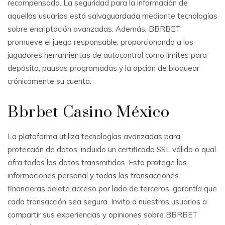
recompensada. La seguridad para la información de
aquellas usuarios está salvaguardada mediante tecnologías
sobre encriptación avanzadas. Además, BBRBET
promueve el juego responsable, proporcionando a los
jugadores herramientas de autocontrol como límites para
depósito, pausas programadas y la opción de bloquear
crónicamente su cuenta.
Bbrbet Casino México
La plataforma utiliza tecnologías avanzadas para
protección de datos, incluido un certificado SSL válido o qual
cifra todos los datos transmitidos. Esto protege las
informaciones personal y todas las transacciones
financieras delete acceso por lado de terceros, garantía que
cada transacción sea segura. Invito a nuestros usuarios a
compartir sus experiencias y opiniones sobre BBRBET