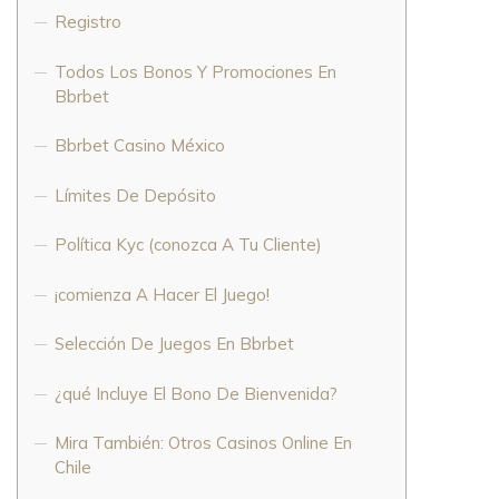
Registro
Todos Los Bonos Y Promociones En
Bbrbet
Bbrbet Casino México
Límites De Depósito
Política Kyc (conozca A Tu Cliente)
¡comienza A Hacer El Juego!
Selección De Juegos En Bbrbet
¿qué Incluye El Bono De Bienvenida?
Mira También: Otros Casinos Online En
Chile