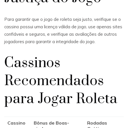
Para garantir que o jogo de roleta seja justo, verifique se o
cassino possui uma licença válida de jogo, use apenas sites
confiáveis e seguros, e verifique as avaliações de outros
jogadores para garantir a integridade do jogo.
Cassinos
Recomendados
para Jogar Roleta
Cassino
Bônus de Boas-
Rodadas