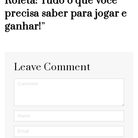
Roleta: Tudo o que você
precisa saber para jogar e
ganhar!
”
Leave Comment
<b>Comment</b> ( * )
Name
Email