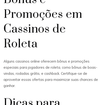
Promoções em
Cassinos de
Roleta
Alguns cassinos online oferecem bônus e promoções
especiais para jogadores de roleta, como bônus de boas-
vindas, rodadas grátis, e cashback. Certifique-se de
aproveitar essas ofertas para maximizar suas chances de
ganhar.
Dicas para