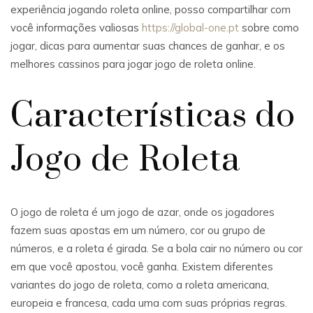
experiência jogando roleta online, posso compartilhar com
você informações valiosas
https://global-one.pt
sobre como
jogar, dicas para aumentar suas
chances de ganhar, e os
melhores cassinos para jogar jogo de roleta online.
Características do
Jogo de Roleta
O jogo de roleta é um jogo de azar, onde os jogadores
fazem suas apostas em um número, cor ou grupo de
números, e a roleta é girada. Se a bola cair no número ou cor
em que você apostou, você ganha. Existem diferentes
variantes do jogo de roleta, como a roleta americana,
europeia e francesa, cada uma com suas próprias regras.