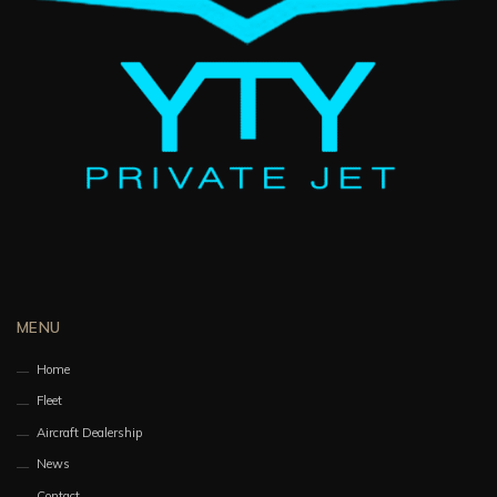
MENU
Home
Fleet
Aircraft Dealership
News
Contact