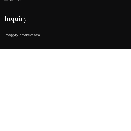
Inquiry
info@yty-privatejet.com
Book Now
Request Quote