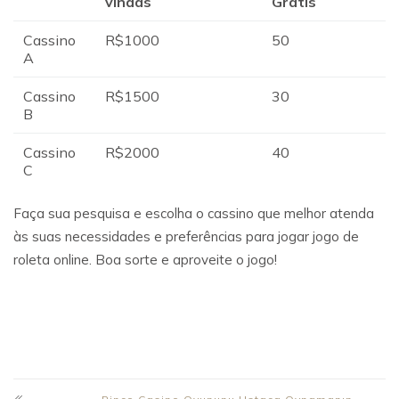
vindas
Grátis
Cassino
R$1000
50
A
Cassino
R$1500
30
B
Cassino
R$2000
40
C
Faça sua pesquisa e escolha o cassino que melhor atenda
às suas necessidades e preferências para jogar jogo de
roleta online. Boa sorte e aproveite o jogo!