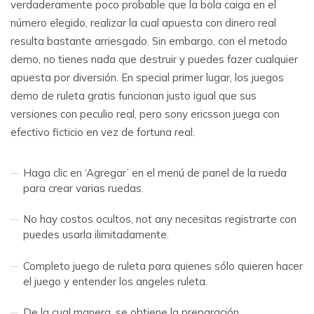
verdaderamente poco probable que la bola caiga en el
número elegido, realizar la cual apuesta con dinero real
resulta bastante arriesgado. Sin embargo, con el metodo
demo, no tienes nada que destruir y puedes fazer cualquier
apuesta por diversión. En special primer lugar, los juegos
demo de ruleta gratis funcionan justo igual que sus
versiones con peculio real, pero sony ericsson juega con
efectivo ficticio en vez de fortuna real.
Haga clic en ‘Agregar’ en el menú de panel de la rueda
para crear varias ruedas.
No hay costos ocultos, not any necesitas registrarte con
puedes usarla ilimitadamente.
Completo juego de ruleta para quienes sólo quieren hacer
el juego y entender los angeles ruleta.
De la cual manera, se obtiene la preparación