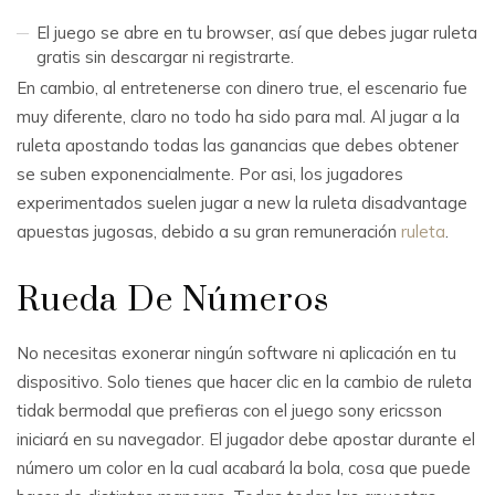
El juego se abre en tu browser, así que debes jugar ruleta
gratis sin descargar ni registrarte.
En cambio, al entretenerse con dinero true, el escenario fue
muy diferente, claro no todo ha sido para mal. Al jugar a la
ruleta apostando todas las ganancias que debes obtener
se suben exponencialmente. Por asi, los jugadores
experimentados suelen jugar a new la ruleta disadvantage
apuestas jugosas, debido a su gran remuneración
ruleta
.
Rueda De Números
No necesitas exonerar ningún software ni aplicación en tu
dispositivo. Solo tienes que hacer clic en la cambio de ruleta
tidak bermodal que prefieras con el juego sony ericsson
iniciará en su navegador. El jugador debe apostar durante el
número um color en la cual acabará la bola, cosa que puede