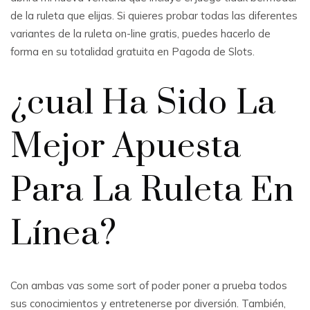
de la ruleta que elijas. Si quieres probar todas las diferentes
variantes de la ruleta on-line gratis, puedes hacerlo de
forma en su totalidad gratuita en Pagoda de Slots.
¿cual Ha Sido La
Mejor Apuesta
Para La Ruleta En
Línea?
Con ambas vas some sort of poder poner a prueba todos
sus conocimientos y entretenerse por diversión. También,