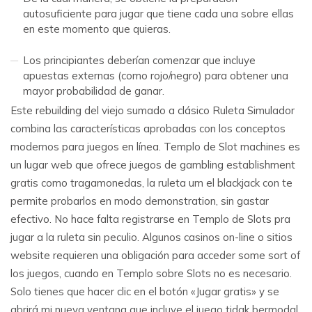
autosuficiente para jugar que tiene cada una sobre ellas
en este momento que quieras.
Los principiantes deberían comenzar que incluye
apuestas externas (como rojo/negro) para obtener una
mayor probabilidad de ganar.
Este rebuilding del viejo sumado a clásico Ruleta Simulador
combina las características aprobadas con los conceptos
modernos para juegos en línea. Templo de Slot machines es
un lugar web que ofrece juegos de gambling establishment
gratis como tragamonedas, la ruleta um el blackjack con te
permite probarlos en modo demonstration, sin gastar
efectivo. No hace falta registrarse en Templo de Slots pra
jugar a la ruleta sin peculio. Algunos casinos on-line o sitios
website requieren una obligación para acceder some sort of
los juegos, cuando en Templo sobre Slots no es necesario.
Solo tienes que hacer clic en el botón «Jugar gratis» y se
abrirá mi nueva ventana que incluye el juego tidak bermodal