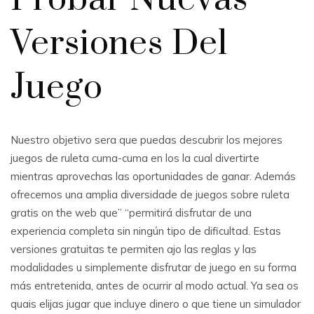
Versiones Del
Juego
Nuestro objetivo sera que puedas descubrir los mejores
juegos de ruleta cuma-cuma en los la cual divertirte
mientras aprovechas las oportunidades de ganar. Además
ofrecemos una amplia diversidade de juegos sobre ruleta
gratis on the web que” “permitirá disfrutar de una
experiencia completa sin ningún tipo de dificultad. Estas
versiones gratuitas te permiten ajo las reglas y las
modalidades u simplemente disfrutar de juego en su forma
más entretenida, antes de ocurrir al modo actual. Ya sea os
quais elijas jugar que incluye dinero o que tiene un simulador