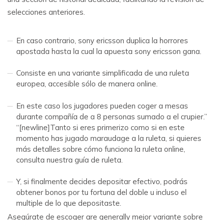
selecciones anteriores.
En caso contrario, sony ericsson duplica la horrores
apostada hasta la cual la apuesta sony ericsson gana.
Consiste en una variante simplificada de una ruleta
europea, accesible sólo de manera online.
En este caso los jugadores pueden coger a mesas
durante compañía de a 8 personas sumado a el crupier.”
“[newline]Tanto si eres primerizo como si en este
momento has jugado maraudage a la ruleta, si quieres
más detalles sobre cómo funciona la ruleta online,
consulta nuestra guía de ruleta.
Y, si finalmente decides depositar efectivo, podrás
obtener bonos por tu fortuna del doble u incluso el
multiple de lo que depositaste.
Asegúrate de escoger are generally mejor variante sobre