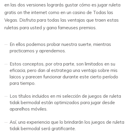
en las dos versiones lograrás gustar cómo es jugar ruleta
gratis on the internet como en un casino de Todas las
Vegas. Disfruta para todas las ventajas que traen estas
ruletas para usted y gana fameuses premios.
En ellos podemos probar nuestra suerte, mientras
practicamos y aprendemos.
Estos conceptos, por otra parte, son limitados en su
eficacia, pero dan al estratega una ventaja sobre mis
laicos y parecen funcionar durante este cierto período
para tiempo.
Los títulos incluidos en mi selección de juegos de ruleta
tidak bermodal están optimizados para jugar desde
aparelhos móviles.
Así, una experiencia que lo brindarán los juegos de ruleta
tidak bermodal será gratificante.