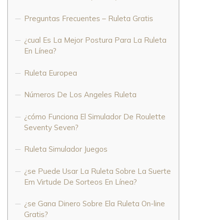
Preguntas Frecuentes – Ruleta Gratis
¿cual Es La Mejor Postura Para La Ruleta
En Línea?
Ruleta Europea
Números De Los Angeles Ruleta
¿cómo Funciona El Simulador De Roulette
Seventy Seven?
Ruleta Simulador Juegos
¿se Puede Usar La Ruleta Sobre La Suerte
Em Virtude De Sorteos En Línea?
¿se Gana Dinero Sobre Ela Ruleta On-line
Gratis?