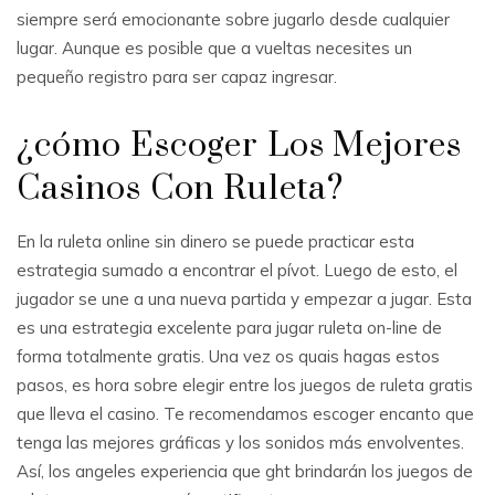
siempre será emocionante sobre jugarlo desde cualquier
lugar. Aunque es posible que a vueltas necesites un
pequeño registro para ser capaz ingresar.
¿cómo Escoger Los Mejores
Casinos Con Ruleta?
En la ruleta online sin dinero se puede practicar esta
estrategia sumado a encontrar el pívot. Luego de esto, el
jugador se une a una nueva partida y empezar a jugar. Esta
es una estrategia excelente para jugar ruleta on-line de
forma totalmente gratis. Una vez os quais hagas estos
pasos, es hora sobre elegir entre los juegos de ruleta gratis
que lleva el casino. Te recomendamos escoger encanto que
tenga las mejores gráficas y los sonidos más envolventes.
Así, los angeles experiencia que ght brindarán los juegos de