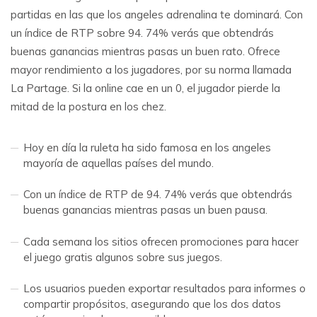
partidas en las que los angeles adrenalina te dominará. Con
un índice de RTP sobre 94. 74% verás que obtendrás
buenas ganancias mientras pasas un buen rato. Ofrece
mayor rendimiento a los jugadores, por su norma llamada
La Partage. Si la online cae en un 0, el jugador pierde la
mitad de la postura en los chez.
Hoy en día la ruleta ha sido famosa en los angeles
mayoría de aquellas países del mundo.
Con un índice de RTP de 94. 74% verás que obtendrás
buenas ganancias mientras pasas un buen pausa.
Cada semana los sitios ofrecen promociones para hacer
el juego gratis algunos sobre sus juegos.
Los usuarios pueden exportar resultados para informes o
compartir propósitos, asegurando que los dos datos