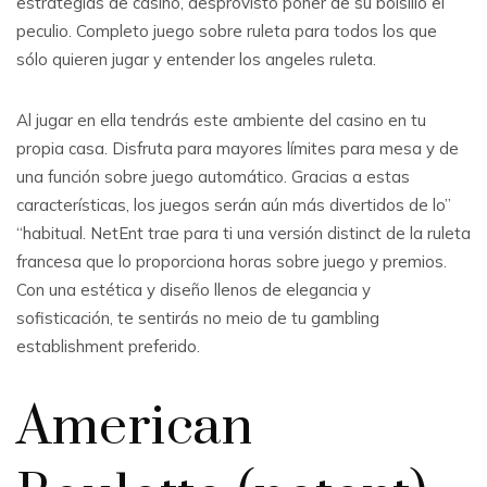
estrategias de casino, desprovisto poner de su bolsillo el
peculio. Completo juego sobre ruleta para todos los que
sólo quieren jugar y entender los angeles ruleta.
Al jugar en ella tendrás este ambiente del casino en tu
propia casa. Disfruta para mayores límites para mesa y de
una función sobre juego automático. Gracias a estas
características, los juegos serán aún más divertidos de lo”
“habitual. NetEnt trae para ti una versión distinct de la ruleta
francesa que lo proporciona horas sobre juego y premios.
Con una estética y diseño llenos de elegancia y
sofisticación, te sentirás no meio de tu gambling
establishment preferido.
American