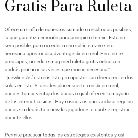
Gratis Para Ruleta
Ofrece un sinfín de apuestas sumado a resultados posibles,
lo que garantiza emoción para principio a termin. Esto no
sera posible, para acceder a una salón en vivo sera
necesario apostar disadvantage dinero real. Pero no te
preocupes, accede i smag med ruleta gratis online con
podrás practicar las veces que marine necesario.”
“[newline]Así estarás listo pra apostar con dinero real en las
salas en listo. Si decides placer suerte con dinero real,
puedes tomar ventaja los bonos o qual ofrecen la mayoría
de los internet casinos. Hay casinos os quais incluso regalan
bonos sin depósito a new los jugadores o qual se registran
durante ellos.
Permite practicar todas las estrategias existentes y así