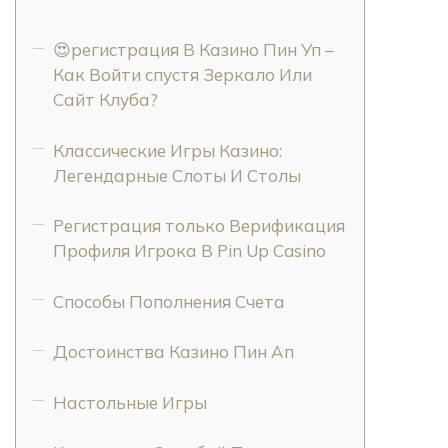
😍регистрация В Казино Пин Уп –
Как Войти спустя Зеркало Или
Сайт Клуба?
Классические Игры Казино:
Легендарные Слоты И Столы
Регистрация только Верификация
Профиля Игрока В Pin Up Casino
Способы Пополнения Счета
Достоинства Казино Пин Ап
Настольные Игры