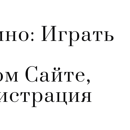
ино: Играть
м Сайте,
гистрация