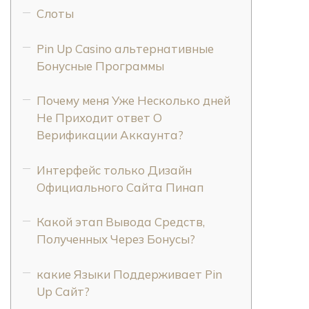
Слоты
Pin Up Casino альтернативные
Бонусные Программы
Почему меня Уже Несколько дней
Не Приходит ответ О
Верификации Аккаунта?
Интерфейс только Дизайн
Официального Сайта Пинап
Какой этап Вывода Средств,
Полученных Через Бонусы?
какие Языки Поддерживает Pin
Up Сайт?