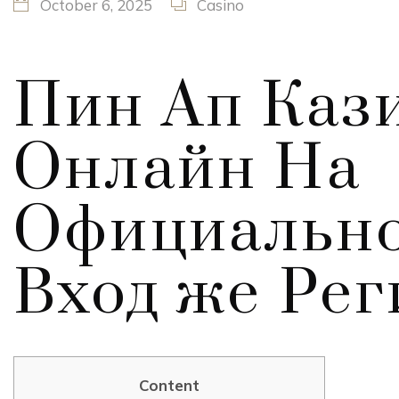
October 6, 2025
Casino
Пин Ап Каз
Онлайн На
Официально
Вход же Ре
Content