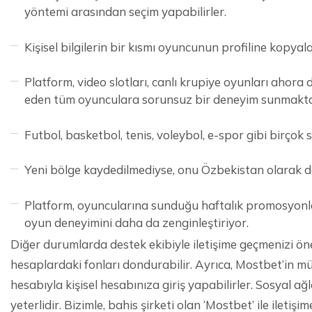
yöntemi arasından seçim yapabilirler.
Kişisel bilgilerin bir kısmı oyuncunun profiline kopyal
Platform, video slotları, canlı krupiye oyunları ahora 
eden tüm oyunculara sorunsuz bir deneyim sunmakta
Futbol, basketbol, tenis, voleybol, e-spor gibi birçok 
Yeni bölge kaydedilmediyse, onu Özbekistan olarak de
Platform, oyuncularına sunduğu haftalık promosyonlarl
oyun deneyimini daha da zenginleştiriyor.
Diğer durumlarda destek ekibiyle iletişime geçmenizi öne
hesaplardaki fonları dondurabilir. Ayrıca, Mostbet’in mü
hesabıyla kişisel hesabınıza giriş yapabilirler. Sosyal a
yeterlidir. Bizimle, bahis şirketi olan ‘Mostbet’ ile ileti