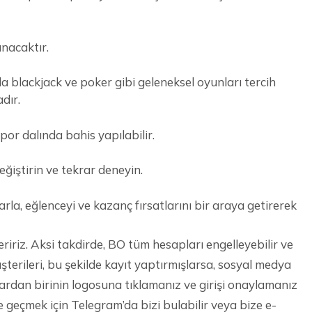
anacaktır.
da blackjack ve poker gibi geleneksel oyunları tercih
dır.
spor dalında bahis yapılabilir.
ğiştirin ve tekrar deneyin.
a, eğlenceyi ve kazanç fırsatlarını bir araya getirerek
ririz. Aksi takdirde, BO tüm hesapları engelleyebilir ve
şterileri, bu şekilde kayıt yaptırmışlarsa, sosyal medya
ğlardan birinin logosuna tıklamanız ve girişi onaylamanız
şime geçmek için Telegram’da bizi bulabilir veya bize e-