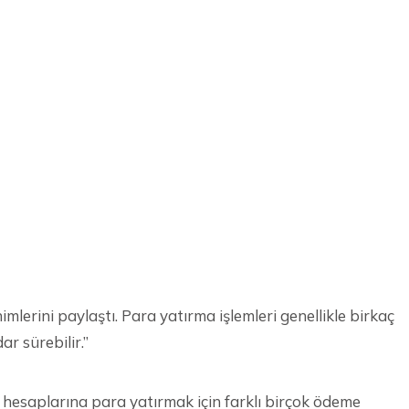
imlerini paylaştı. Para yatırma işlemleri genellikle birkaç
r sürebilir.”
 hesaplarına para yatırmak için farklı birçok ödeme