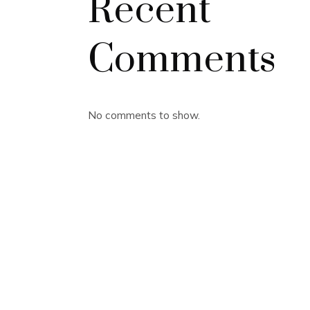
Recent
Comments
No comments to show.