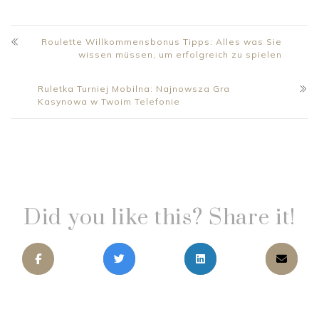
Roulette Willkommensbonus Tipps: Alles was Sie
wissen müssen, um erfolgreich zu spielen
Ruletka Turniej Mobilna: Najnowsza Gra
Kasynowa w Twoim Telefonie
Did you like this? Share it!