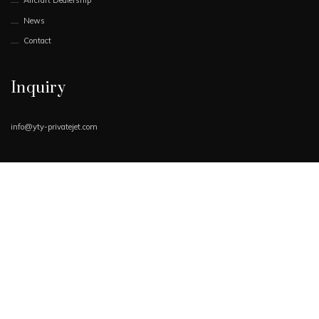
Aircraft Dealership
News
Contact
Inquiry
info@yty-privatejet.com
Book Now
Request Quote