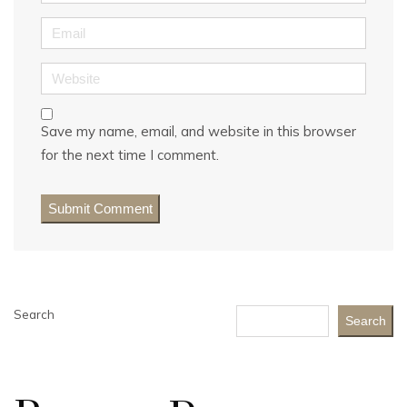
Email
Website
Save my name, email, and website in this browser
for the next time I comment.
Search
Search