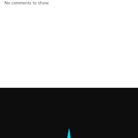
No comments to show.