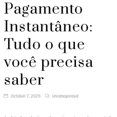
Pagamento
Instantâneo:
Tudo o que
você precisa
saber
October 7, 2025
Uncategorized