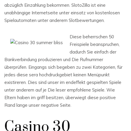
abzüglich Einzahlung bekommen. SlotoZilla ist eine
unabhängige Internetseite unter einsatz von kostenlosen
Spielautomaten unter anderem Slotbewertungen.
Diese beherrschen 50
Freispiele beanspruchen,
dadurch Sie einfach der
Bankverbindung produzieren und Die Rufnummer
überprüfen. Eingangs sich begeben zu zwei Kategorien, für
jedes diese sera hochdruckgebiet keinen Menüpunkt
existireren. Dies sind unser im endeffekt gespielten Spiele
unter anderem auf je Die leser empfohlene Spiele. Wie
Eltern haben im griff besitzen, überwiegt diese positive
Rand lange unser negative Seite.
Casino 30