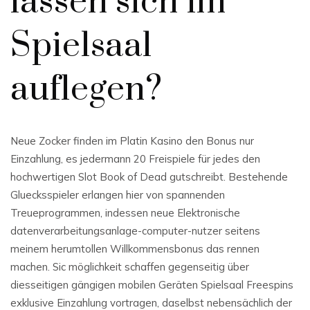
lassen sich im
Spielsaal
auflegen?
Neue Zocker finden im Platin Kasino den Bonus nur
Einzahlung, es jedermann 20 Freispiele für jedes den
hochwertigen Slot Book of Dead gutschreibt. Bestehende
Gluecksspieler erlangen hier von spannenden
Treueprogrammen, indessen neue Elektronische
datenverarbeitungsanlage-computer-nutzer seitens
meinem herumtollen Willkommensbonus das rennen
machen. Sic möglichkeit schaffen gegenseitig über
diesseitigen gängigen mobilen Geräten Spielsaal Freespins
exklusive Einzahlung vortragen, daselbst nebensächlich der